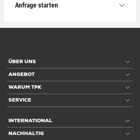
Anfrage starten
Qualität
Grammatur
70 g/m²
Qualität
2-lagig
Anwendung
ÜBER UNS
Für DIN-Format
DIN D3
ANGEBOT
Einheiten
WARUM TPK
Einheiten
Stück: 1 Stück / 0,04 kg
SERVICE
VE: 250 Stück / 6,34 kg
INTERNATIONAL
Alle Angaben ohne Gewähr, Druckfehler vorbehalten.
NACHHALTIG