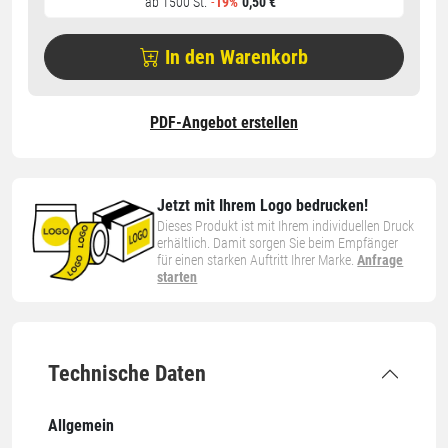
ab 1500 St.
-
19%
0,50 €
In den Warenkorb
PDF-Angebot erstellen
Jetzt mit Ihrem Logo bedrucken!
Dieses Produkt ist mit Ihrem individuellen Druck
erhältlich. Damit sorgen Sie beim Empfänger
für einen starken Auftritt Ihrer Marke.
Anfrage
starten
Technische Daten
Allgemein