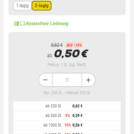
1-lagig
2-lagig
Kostenfreie Lieferung
0,62 €
BIS -19%
0,50
€
ab
Preis p. 1 St. zzgl. MwSt.
St.
Min. 250 St. / Intervall 250 St.
ab 250 St.
0,62 €
ab 500 St.
-
5%
0,59 €
ab 1000 St.
-
10%
0,56 €