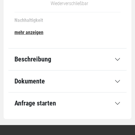
Wiederverschließbar
Nachhaltigkeit
mehr anzeigen
05-PP
Beschreibung
Grundmaße
Dokumente
Öffnung
160 mm
Länge
270 mm
Anfrage starten
Öffnung x Länge
160 x 270 mm
Ausstattung