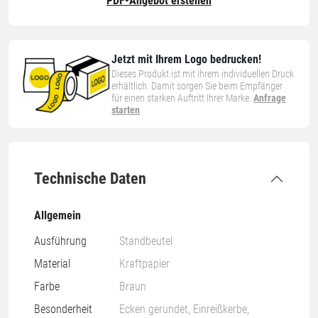
PDF-Angebot erstellen
Jetzt mit Ihrem Logo bedrucken!
Dieses Produkt ist mit Ihrem individuellen Druck
erhältlich. Damit sorgen Sie beim Empfänger
für einen starken Auftritt Ihrer Marke.
Anfrage
starten
Technische Daten
Allgemein
Ausführung
Standbeutel
Material
Kraftpapier
Farbe
Braun
Besonderheit
Ecken gerundet, Einreißkerbe,