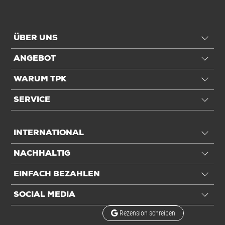
Verschluss
Druckverschluss
Anwendung
ÜBER UNS
Für Inhalt
Keine Flüssig-/ Feuchtware,
ANGEBOT
Trockenware
WARUM TPK
Einheiten
SERVICE
Einheiten
Stück: 1 Stück / 0,0151 kg
INTERNATIONAL
VE: 1.000 Stück / 4.000.000 kg
NACHHALTIG
Alle Angaben ohne Gewähr, Druckfehler vorbehalten.
EINFACH BEZAHLEN
SOCIAL MEDIA
Rezension schreiben