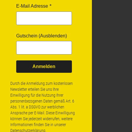
E-Mail Adresse
Gutschein (Ausblenden)
Anmelden
Durch die Anmeldung zum kostenlosen
Newsletter erteilen Sie uns Ihre
Einwilligung für die Nutzung Ihrer
personenbezogenen Daten gemäß Art. 6
Abs. 1 lit. a DSGVO zur werblichen
Ansprache per E-Mail. Diese Einwilligung
können Sie jederzeit widerrufen, weitere
Informationen finden Sie in unserer
Datenschutzerklärung
.