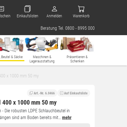
lschein
Einkaufslisten
Anmelden
Warenkorb
Beratung Tel. 0800 - 8995 000
, Beutel & Säcke
Maschinen &
Präsentieren &
Lagerausstattung
Schenken
 400 x 1000 mm 50 my
Art.-Nr. 6.0466
Auf Einkaufsliste
l 400 x 1000 mm 50 my
 - Die robusten LDPE Schlauchbeutel in
Längen sind am Boden bereits mit…
mehr