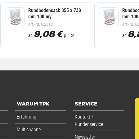
Rundbodensack 355 x 730
Rundbod
mm 100 my
mm 100
Art.-Nr. 6.2618
Art.-Nr. 6
9,08
€
8,
ab
p. 1 St.
ab
WARUM TPK
SERVICE
Erfahrung
Kontakt /
Kundenservice
Multichannel
Newsletter