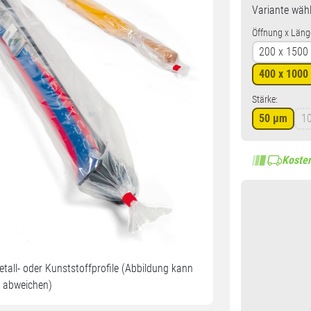
Variante
wähl
Öffnung x Läng
200 x 150
400 x 100
Stärke:
50 µm
1
Kosten
etall- oder Kunststoffprofile (Abbildung kann
abweichen)