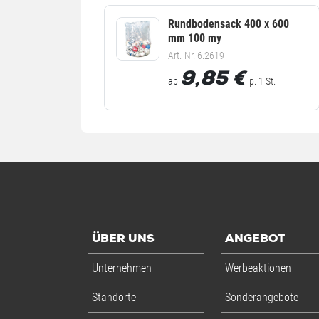
Rundbodensack 400 x 600
mm 100 my
Art.-Nr. 6.2619
9,85
€
ab
p. 1 St.
ÜBER UNS
ANGEBOT
Unternehmen
Werbeaktionen
Standorte
Sonderangebote