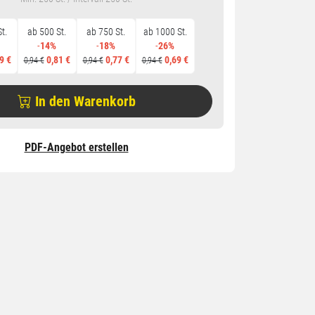
t.
ab 500 St.
ab 750 St.
ab 1000 St.
-
14%
-
18%
-
26%
9 €
0,81 €
0,77 €
0,69 €
0,94 €
0,94 €
0,94 €
In den Warenkorb
PDF-Angebot erstellen