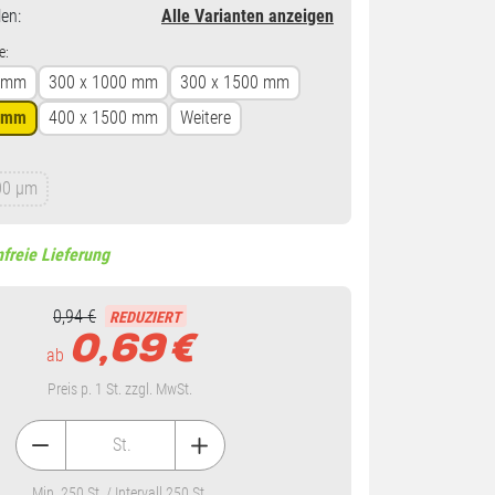
en
:
Alle Varianten anzeigen
e:
0 mm
300 x 1000 mm
300 x 1500 mm
0 mm
400 x 1500 mm
Weitere
00 µm
freie Lieferung
0,94 €
REDUZIERT
0,69
€
ab
Preis p. 1 St. zzgl. MwSt.
St.
Min. 250 St. / Intervall 250 St.