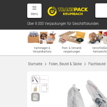
Menü
Über 8.000 Verpackungen für Geschäftskunden.
Kartonagen &
Post- & Versand-
Verschließe
Versandkartons
verpackungen
Kennzeichn
Startseite
Folien, Beutel & Säcke
Flachbeutel