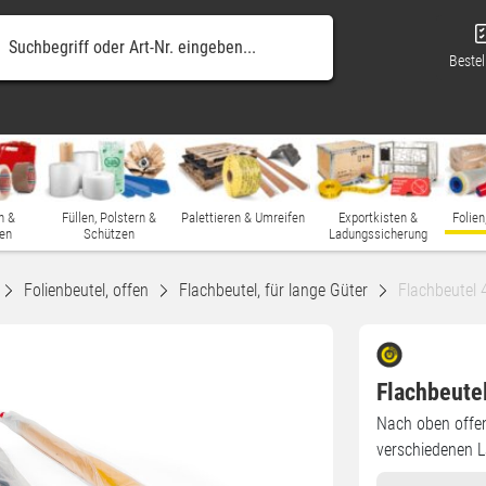
Bestel
n &
Füllen, Polstern &
Palettieren & Umreifen
Exportkisten &
Folien
en
Schützen
Ladungssicherung
Folienbeutel, offen
Flachbeutel, für lange Güter
Flachbeutel
Flachbeute
Nach oben offen
verschiedenen 