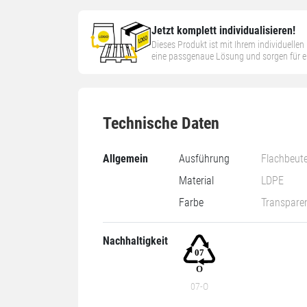
Jetzt komplett individualisieren!
Dieses Produkt ist mit Ihrem individuelle
eine passgenaue Lösung und sorgen für ein
Technische Daten
Allgemein
Ausführung
Flachbeute
Material
LDPE
Farbe
Transpare
Nachhaltigkeit
07-O