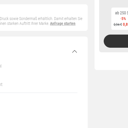
ab 250 S
n Druck sowie Sondermaß erhältlich. Damit erhalten Sie
-
5%
en starken Auftritt Ihrer Marke.
Anfrage starten
0,8
0,94 €
l
nt