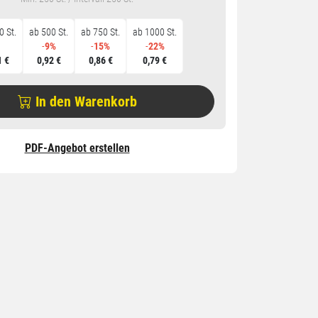
0 St.
ab 500 St.
ab 750 St.
ab 1000 St.
-
9%
-
15%
-
22%
1 €
0,92 €
0,86 €
0,79 €
In den Warenkorb
PDF-Angebot erstellen