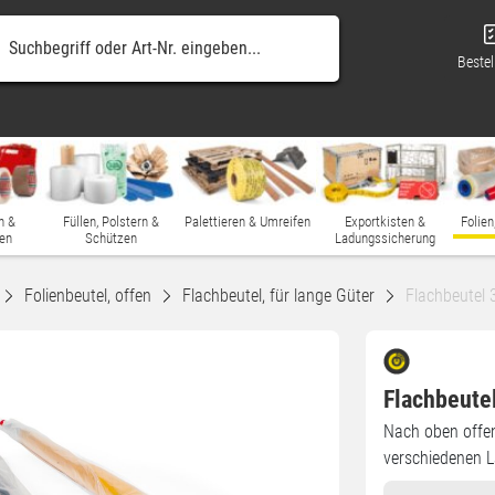
Bestel
n &
Füllen, Polstern &
Palettieren & Umreifen
Exportkisten &
Folien
en
Schützen
Ladungssicherung
Folienbeutel, offen
Flachbeutel, für lange Güter
Flachbeutel
Flachbeute
Nach oben offen
verschiedenen 