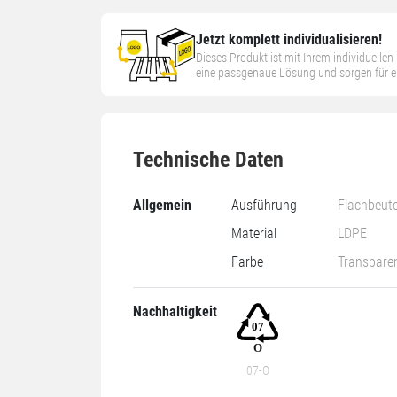
Jetzt komplett individualisieren!
Dieses Produkt ist mit Ihrem individuelle
eine passgenaue Lösung und sorgen für ein
Technische Daten
Allgemein
Ausführung
Flachbeute
Material
LDPE
Farbe
Transpare
Nachhaltigkeit
07-O