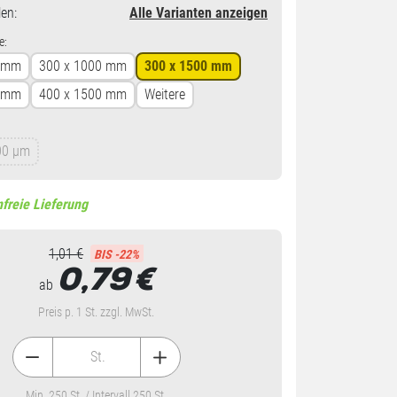
en
:
Alle Varianten anzeigen
e:
0 mm
300 x 1000 mm
300 x 1500 mm
0 mm
400 x 1500 mm
Weitere
00 µm
freie Lieferung
1,01 €
BIS -22%
0,79
€
ab
Preis p. 1 St. zzgl. MwSt.
St.
Min. 250 St. / Intervall 250 St.