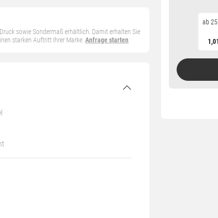
ab 25
n Druck sowie Sondermaß erhältlich. Damit erhalten Sie
en starken Auftritt Ihrer Marke.
Anfrage starten
1,0
l
nt