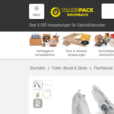
Menü
Über 8.000 Verpackungen für Geschäftskunden.
Kartonagen &
Post- & Versand-
Verschließe
Versandkartons
verpackungen
Kennzeichn
Startseite
Folien, Beutel & Säcke
Flachbeutel