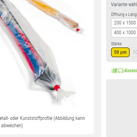
Variante
wähl
Öffnung x Läng
200 x 150
400 x 100
Stärke:
50 µm
1
Kosten
etall- oder Kunststoffprofile (Abbildung kann
abweichen)