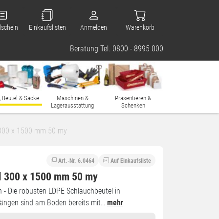
lschein
Einkaufslisten
Anmelden
Warenkorb
Beratung Tel. 0800 - 8995 000
, Beutel & Säcke
Maschinen &
Präsentieren &
Lagerausstattung
Schenken
 300 x 1500 mm 50 my
Art.-Nr. 6.0464
Auf Einkaufsliste
l 300 x 1500 mm 50 my
 - Die robusten LDPE Schlauchbeutel in
Längen sind am Boden bereits mit…
mehr