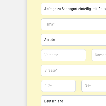
Firma*
Vorname
Nachn
Strasse*
PLZ*
Ort*