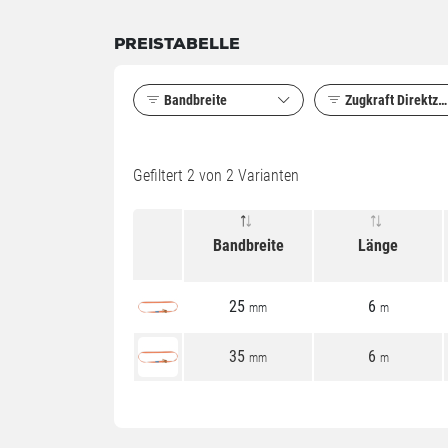
PREISTABELLE
Bandbreite
Zugkraft Direktzu
Gefiltert
2
von 2 Varianten
Bandbreite
Länge
25
6
mm
m
35
6
mm
m