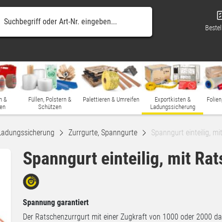
Bestel
n &
Füllen, Polstern &
Palettieren & Umreifen
Exportkisten &
Folien
en
Schützen
Ladungssicherung
Ladungssicherung
Zurrgurte, Spanngurte
Spanngurt einteilig, m
Spanngurt einteilig, mit Ra
Spannung garantiert
Der Ratschenzurrgurt mit einer Zugkraft von 1000 oder 2000 d