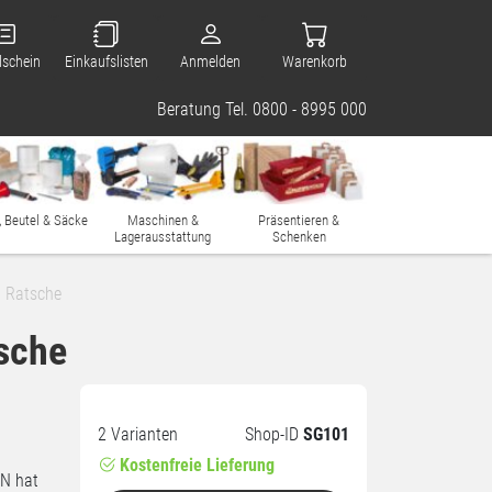
lschein
Einkaufslisten
Anmelden
Warenkorb
Beratung Tel. 0800 - 8995 000
, Beutel & Säcke
Maschinen &
Präsentieren &
Lagerausstattung
Schenken
it Ratsche
tsche
2 Varianten
Shop-ID
SG101
Kostenfreie Lieferung
aN hat