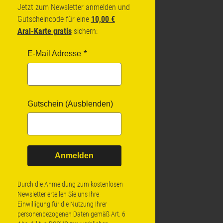
Jetzt zum Newsletter anmelden und
Gutscheincode für eine
10,00 €
Aral-Karte gratis
sichern:
E-Mail Adresse
Gutschein (Ausblenden)
Anmelden
Durch die Anmeldung zum kostenlosen
Newsletter erteilen Sie uns Ihre
Einwilligung für die Nutzung Ihrer
personenbezogenen Daten gemäß Art. 6