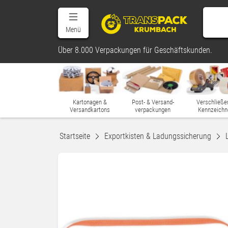
Menü
Über 8.000 Verpackungen für Geschäftskunden.
Kartonagen &
Post- & Versand-
Verschließe
Versandkartons
verpackungen
Kennzeichn
Startseite
Exportkisten & Ladungssicherung