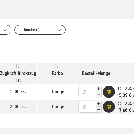
g LC
Bandmaß
Zugkraft Direktzug
Farbe
Bestell-Menge
LC
ab 10 St.
1000
Orange
St.
daN
15,39 €
p
ab 10 St.
2000
Orange
St.
daN
17,66 €
p