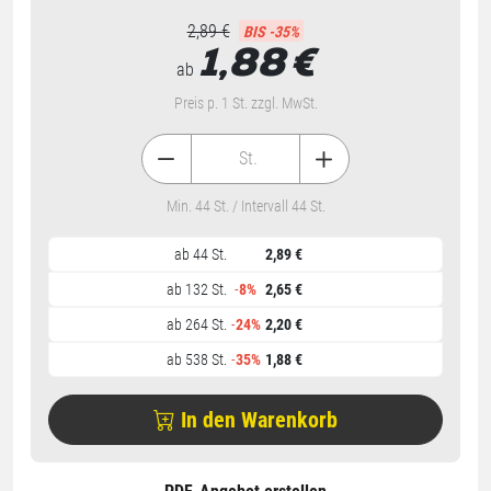
2,89 €
BIS -35%
1,88
€
ab
Preis p. 1 St. zzgl. MwSt.
St.
Min. 44 St. / Intervall 44 St.
ab 44 St.
2,89 €
ab 132 St.
-
8%
2,65 €
ab 264 St.
-
24%
2,20 €
ab 538 St.
-
35%
1,88 €
In den Warenkorb