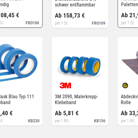
ändig
Paletten
schwer entflammbar
Scharni
108,45 €
Ab 21,
Ab 158,73 €
ll.
FRO106
per 1 St.
per 1 St.
FRO109
ask Blau Typ 111
3M 2090, Malerkrepp-
Abdeckvl
pband
Klebeband
Rolle
,40 €
Ab 5,81 €
Ab 33,
ll.
KB220
per 1 Rll.
KB156
per 1 Rll.