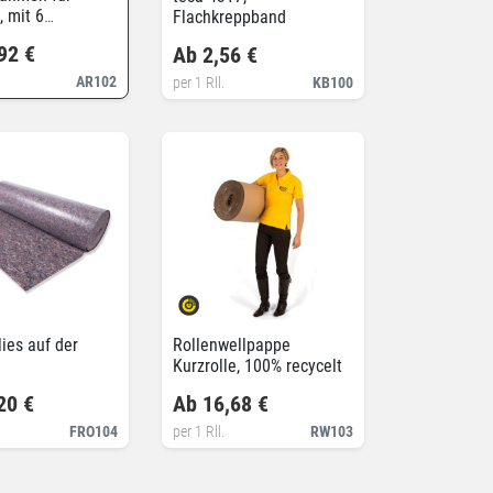
, mit 6
Flachkreppband
eren
92 €
Ab 2,56 €
AR102
per 1 Rll.
KB100
ies auf der
Rollenwellpappe
Kurzrolle, 100% recycelt
20 €
Ab 16,68 €
FRO104
per 1 Rll.
RW103