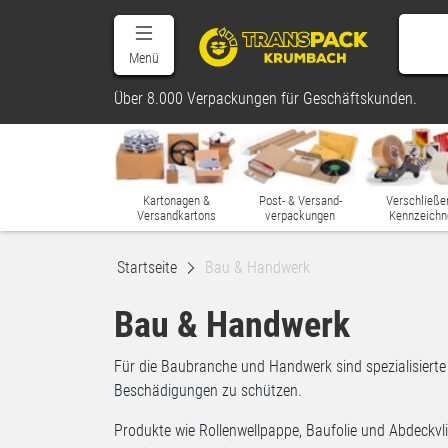
Menü
Über 8.000 Verpackungen für Geschäftskunden.
Kartonagen &
Post- & Versand-
Verschließe
Versandkartons
verpackungen
Kennzeichn
Startseite
Bau & Handwerk
Bau & Handwerk
Für die Baubranche und Handwerk sind spezialisier
Beschädigungen zu schützen.
Produkte wie Rollenwellpappe, Baufolie und Abdeckvl