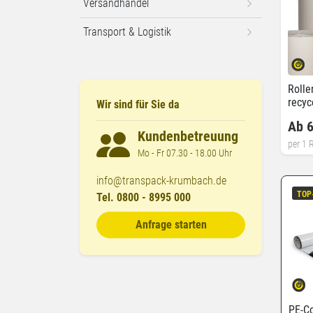
Versandhandel
Transport & Logistik
Rolle
recyc
Wir sind für Sie da
Ab 6
Kundenbetreuung
per 1 R
Mo - Fr 07.30 - 18.00 Uhr
info@transpack-krumbach.de
TOP
Tel. 0800 - 8995 000
Anfrage starten
PE-Co