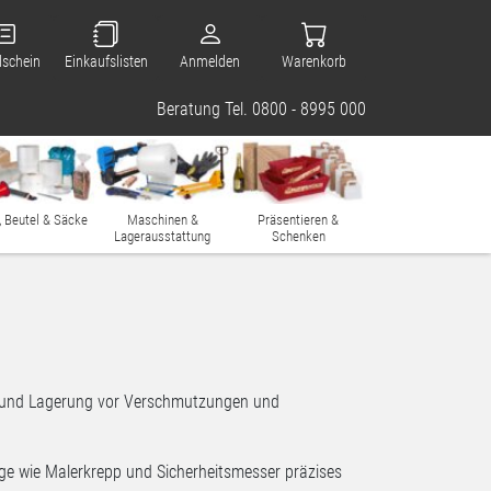
lschein
Einkaufslisten
Anmelden
Warenkorb
Beratung Tel. 0800 - 8995 000
, Beutel & Säcke
Maschinen &
Präsentieren &
Lagerausstattung
Schenken
rt und Lagerung vor Verschmutzungen und
uge wie Malerkrepp und Sicherheitsmesser präzises