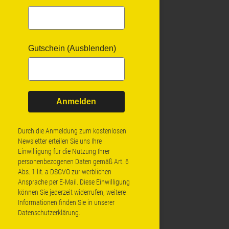
Gutschein (Ausblenden)
Anmelden
Durch die Anmeldung zum kostenlosen
Newsletter erteilen Sie uns Ihre
Einwilligung für die Nutzung Ihrer
personenbezogenen Daten gemäß Art. 6
Abs. 1 lit. a DSGVO zur werblichen
Ansprache per E-Mail. Diese Einwilligung
können Sie jederzeit widerrufen, weitere
Informationen finden Sie in unserer
Datenschutzerklärung
.