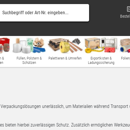
Bestel
n &
Füllen, Polstern &
Palettieren & Umreifen
Exportkisten &
Folien
en
Schützen
Ladungssicherung
te Verpackungslösungen unerlässlich, um Materialien während Transpo
ies bieten hierbei zuverlässigen Schutz. Zusätzlich ermöglichen Werkze