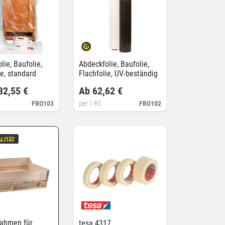
lie, Baufolie,
Abdeckfolie, Baufolie,
ie, standard
Flachfolie, UV-beständig
32,55 €
Ab 62,62 €
FRO103
per 1 Rll.
FRO102
LITÄT
rahmen für
tesa 4317,