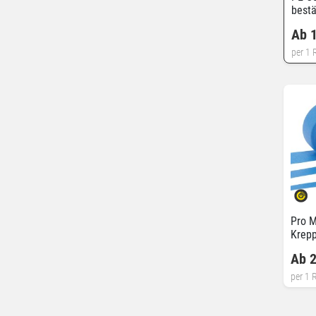
best
Ab 
per 1 R
Pro M
Krep
Ab 2
per 1 R