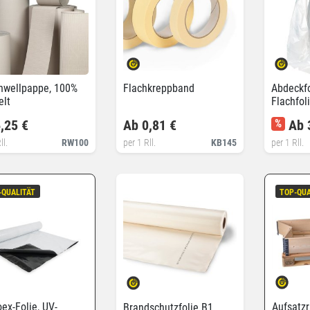
nwellpappe, 100%
Flachkreppband
Abdeckfo
elt
Flachfol
,25 €
Ab 0,81 €
%
Ab 
ll.
RW100
per 1 Rll.
KB145
per 1 Rll.
-QUALITÄT
TOP-QUA
ex-Folie, UV-
Aufsatz
Brandschutzfolie B1,