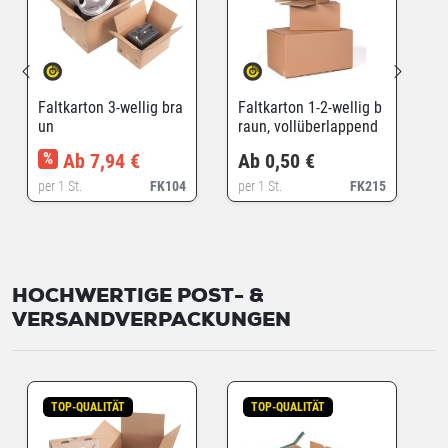
Faltkarton 3-wellig bra
Faltkarton 1-2-wellig b
un
raun, vollüberlappend
%
Ab 7,94 €
Ab 0,50 €
per 1 St.
FK104
per 1 St.
FK215
HOCHWERTIGE POST- &
VERSANDVERPACKUNGEN
TOP-QUALITÄT
TOP-QUALITÄT