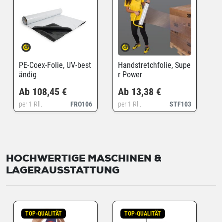
PE-Coex-Folie, UV-best
Handstretchfolie, Supe
ändig
r Power
Ab 108,45 €
Ab 13,38 €
per 1 Rll.
FRO106
per 1 Rll.
STF103
HOCHWERTIGE MASCHINEN &
LAGERAUSSTATTUNG
TOP-QUALITÄT
TOP-QUALITÄT