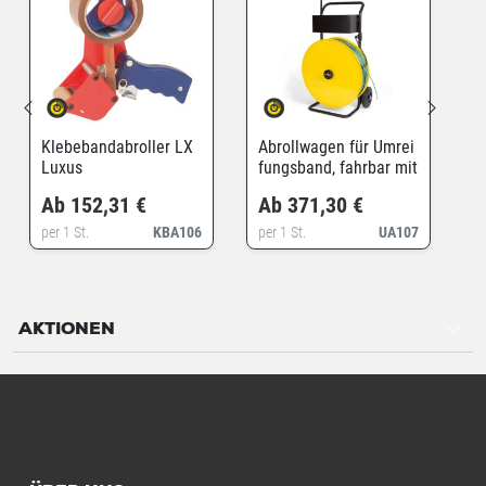
Klebebandabroller LX
Abrollwagen für Umrei
Luxus
fungsband, fahrbar mit
durchgängigem Griff
Ab 152,31 €
Ab 371,30 €
per 1 St.
KBA106
per 1 St.
UA107
AKTIONEN