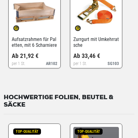
Aufsatzrahmen für Pal
Zurrgurt mit Umkehrrat
etten, mit 6 Scharniere
sche
n
Ab 21,92 €
Ab 33,46 €
per 1 St.
AR102
per 1 St.
SG103
HOCHWERTIGE FOLIEN, BEUTEL &
SÄCKE
TOP-QUALITÄT
TOP-QUALITÄT