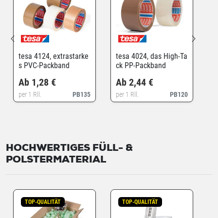
tesa 4124, extrastarke
tesa 4024, das High-Ta
s PVC-Packband
ck PP-Packband
Ab 1,28 €
Ab 2,44 €
per 1 Rll.
PB135
per 1 Rll.
PB120
HOCHWERTIGES FÜLL- &
POLSTERMATERIAL
TOP-QUALITÄT
TOP-QUALITÄT