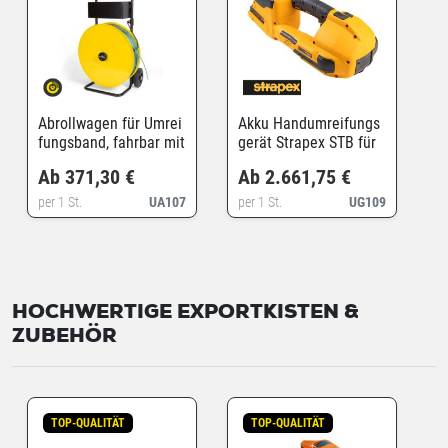
Abrollwagen für Umrei
Akku Handumreifungs
fungsband, fahrbar mit
gerät Strapex STB für
durchgängigem Griff
Kunststoffband
Ab 371,30 €
Ab 2.661,75 €
per 1 St.
UA107
per 1 St.
UG109
HOCHWERTIGE EXPORTKISTEN &
ZUBEHÖR
TOP-QUALITÄT
TOP-QUALITÄT