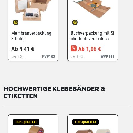
Membranverpackung,
Buchverpackung mit Si
3-teilig
cherheitsverschluss
Ab 4,41 €
%
Ab 1,06 €
per 1 St.
FVP102
per 1 St.
WVP111
HOCHWERTIGE KLEBEBÄNDER &
ETIKETTEN
TOP-QUALITÄT
TOP-QUALITÄT