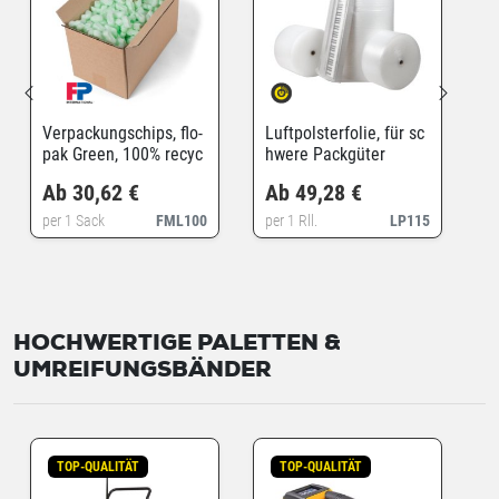
Verpackungschips, flo-
Luftpolsterfolie, für sc
pak Green, 100% recyc
hwere Packgüter
elt
Ab 30,62 €
Ab 49,28 €
per 1 Sack
FML100
per 1 Rll.
LP115
HOCHWERTIGE PALETTEN &
UMREIFUNGSBÄNDER
TOP-QUALITÄT
TOP-QUALITÄT