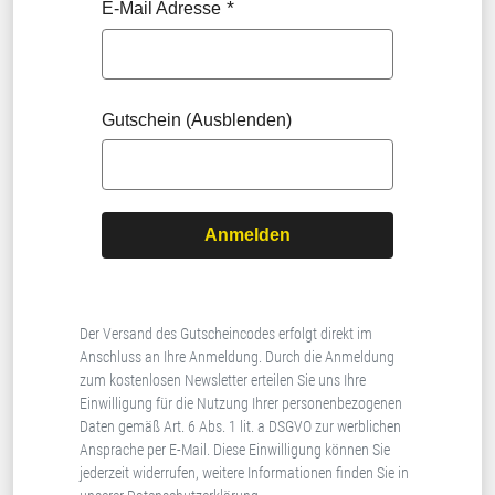
E-Mail Adresse
Gutschein (Ausblenden)
Anmelden
Der Versand des Gutscheincodes erfolgt direkt im
Anschluss an Ihre Anmeldung. Durch die Anmeldung
zum kostenlosen Newsletter erteilen Sie uns Ihre
Einwilligung für die Nutzung Ihrer personenbezogenen
Daten gemäß Art. 6 Abs. 1 lit. a DSGVO zur werblichen
Ansprache per E-Mail. Diese Einwilligung können Sie
jederzeit widerrufen, weitere Informationen finden Sie in