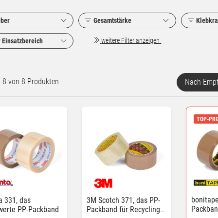
eber
Gesamtstärke
Klebkra
weitere Filter anzeigen
 Einsatzbereich
rt 8 von 8 Produkten
Nach Empf
TOP-PRE
bonitape
 331, das
3M Scotch 371, das PP-
Packban
werte PP-Packband
Packband für Recycling