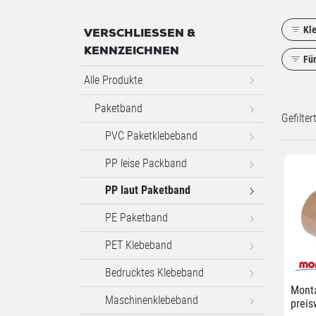
Kl
VERSCHLIESSEN & K
ENNZEICHNEN
Für
Alle Produkte
Paketband
Gefilte
PVC Paketklebeband
PP leise Packband
PP laut Paketband
PE Paketband
PET Klebeband
Bedrucktes Klebeband
Monta
Maschinenklebeband
preis