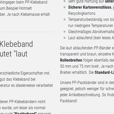
Sehr gute Haftung auf
unter
ohingegen beim PP-Klebeband
Sicherer Kartonverschluss
,
um Beispiel Hotmelt
Recyclingkartons
ber. Je nach Klebemasse erhält
Temperaturbeständig von bi
nur niedrigere Temperaturen
Gleichmäßiges Abrollverhalt
Laut ablaufend (kein leises 
-Klebeband
Die laut ablaufenden PP-Bänder e
tet "laut
transparent und braun, einzelne K
Rollenbreiten
folgen ebenfalls d
50 mm und 75 mm breit. Je nach 
Breiten erhältlich. Die
Standard-L
rschiedliche Eigenschaften mit.
e gut das Klebeband bei
Unsere PP-Packbänder sind in der
ratur es idealerweise verarbeitet
geeignet, jedoch weniger für schwe
jeder Artikelbeschreibung. So find
Packband!
nderen PP-Klebebändern nicht
 wurde, um leiser als normal
her auch
"Knatterband"
genannt,