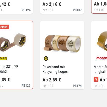
Kartons
Ab 1,0
,42 €
Ab 2,16 €
per 1 Rll.
ll.
PB124
per 1 Rll.
PB107
-PREIS
ape 331, PP-
Paketband mit
Monta 3
band
Recycling-Logos
langhaft
Packban
,39 €
Ab 2,89 €
%
Ab 
ll.
PB126
per 1 Rll.
PB174
per 1 Rll.