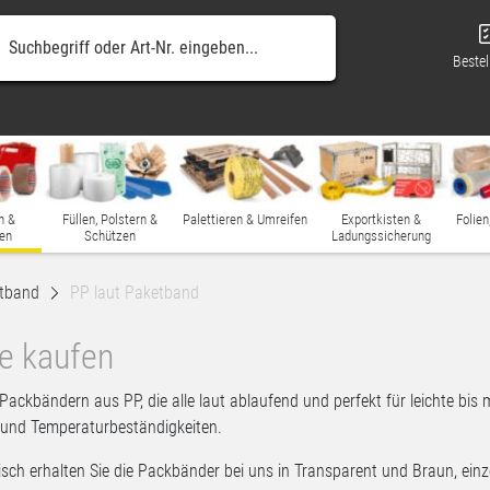
Bestel
n &
Füllen, Polstern &
Palettieren & Umreifen
Exportkisten &
Folien
en
Schützen
Ladungssicherung
tband
PP laut Paketband
ne kaufen
Packbändern aus PP, die alle laut ablaufend und perfekt für leichte bi
n und Temperaturbeständigkeiten.
ch erhalten Sie die Packbänder bei uns in Transparent und Braun, einz