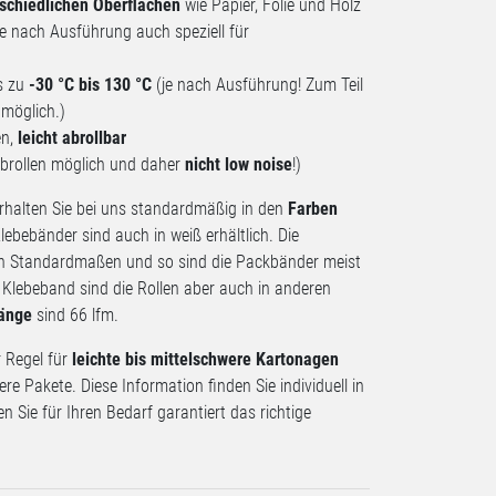
schiedlichen Oberflächen
wie Papier, Folie und Holz
 je nach Ausführung auch speziell für
s zu
-30 °C bis 130 °C
(je nach Ausführung! Zum Teil
 möglich.)
en,
leicht abrollbar
Abrollen möglich und daher
nicht
low noise
!)
rhalten Sie bei uns standardmäßig in den
Farben
lebebänder sind auch in weiß erhältlich. Die
en Standardmaßen und so sind die Packbänder meist
Klebeband sind die Rollen aber auch in anderen
änge
sind 66 lfm.
 Regel für
leichte bis mittelschwere Kartonagen
re Pakete. Diese Information finden Sie individuell in
en Sie für Ihren Bedarf garantiert das richtige