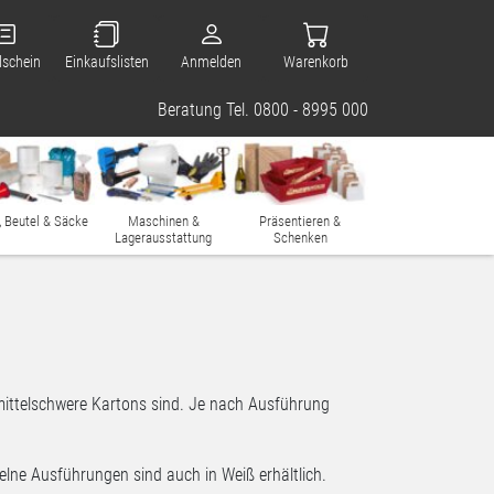
lschein
Einkaufslisten
Anmelden
Warenkorb
Beratung Tel. 0800 - 8995 000
, Beutel & Säcke
Maschinen &
Präsentieren &
Lagerausstattung
Schenken
s mittelschwere Kartons sind. Je nach Ausführung
elne Ausführungen sind auch in Weiß erhältlich.