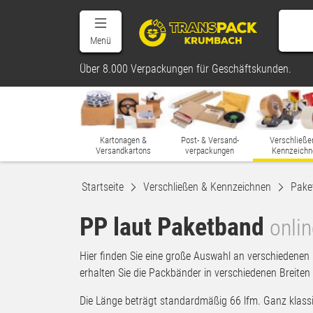
Menü
Über 8.000 Verpackungen für Geschäftskunden.
Kartonagen &
Post- & Versand-
Verschließe
Versandkartons
verpackungen
Kennzeichn
Startseite
Verschließen & Kennzeichnen
Pake
PP laut Paketband
onli
Hier finden Sie eine große Auswahl an verschiedenen 
erhalten Sie die Packbänder in verschiedenen Breite
Die Länge beträgt standardmäßig 66 lfm. Ganz klassis