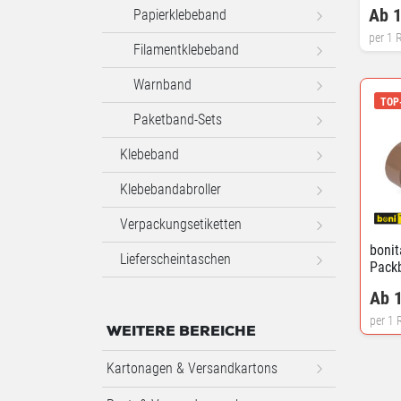
Ab 1
Papierklebeband
per 1 R
Filamentklebeband
Warnband
TOP
Paketband-Sets
Klebeband
Klebebandabroller
Verpackungsetiketten
bonit
Lieferscheintaschen
Pack
Ab 1
per 1 R
WEITERE BEREICHE
Kartonagen & Versandkartons