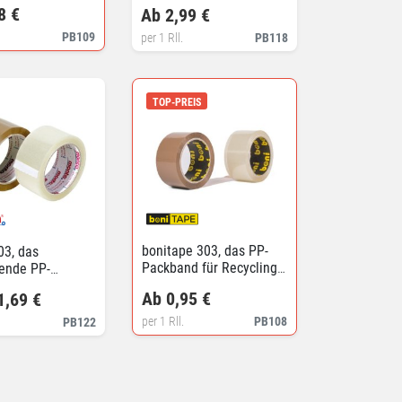
8 €
Ab 2,99 €
PB109
per 1 Rll.
PB118
TOP-PREIS
bonitape 303, das PP-
03, das
Packband für Recycling
ende PP-
Kartons
d
Ab 0,95 €
1,69 €
per 1 Rll.
PB108
PB122