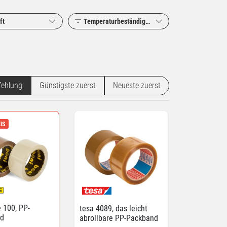
ft
Temperaturbeständigkeit
ehlung
Günstigste zuerst
Neueste zuerst
IS
 100, PP-
tesa 4089, das leicht
d
abrollbare PP-Packband