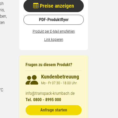
ach
Preise anzeigen
is,
eben,
PDF-Produktflyer
ten
Produkt per E-Mail empfehlen
Link kopieren
Fragen zu diesem Produkt?
Kundenbetreuung
Mo - Fr 07.30 - 18.00 Uhr
°C
info@transpack-krumbach.de
Tel. 0800 - 8995 000
Anfrage starten