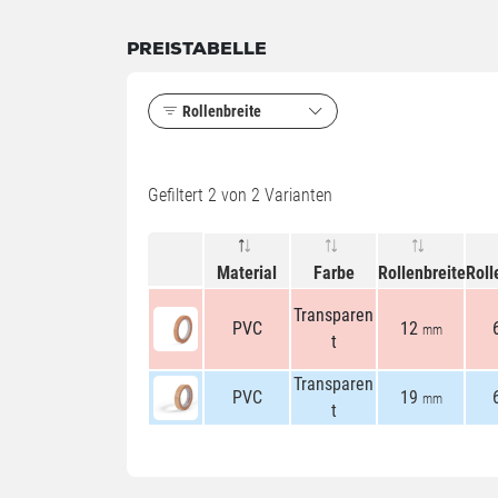
PREISTABELLE
Rollenbreite
Gefiltert
2
von 2 Varianten
Material
Farbe
Rollenbreite
Roll
Transparen
PVC
12
mm
t
Transparen
PVC
19
mm
t