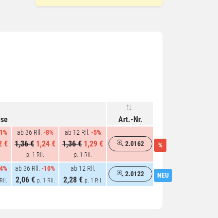
ise
Art.-Nr.
11%
ab 36 Rll.
-8%
ab 12 Rll.
-5%
2 €
1,36 €
1,24 €
1,36 €
1,29 €
2.0162
%
p. 1 Rll.
p. 1 Rll.
14%
ab 36 Rll.
-10%
ab 12 Rll.
2.0122
NEU
2,06 €
2,28 €
Rll.
p. 1 Rll.
p. 1 Rll.