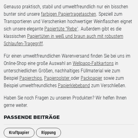
Genauso praktisch, stabil und umweltfreundlich nur ein bisschen
bunter sind unsere
farbigen Papiertragetaschen
. Speziell zum
Transportieren und Verschenken hochwertiger Weinflaschen eignet
sich unsere elegante
Papiertüte "Rebe
"
. Außerdem gibt es die
klassischen
Papiertüten in weiß und braun auch mit robustem
Schlaufen-Tragegriff
.
Für einen umweltfreundlichen Warenversand finden Sie bei uns im
Online-Shop eine große Auswahl an
Wellpapp-Faltkartons
in
unterschiedlichen Größen, nachhaltiges Füllmaterial wie zum
Beispiel
Papierchips
,
Papierpolster
oder
Packpapier
sowie zum
Beispiel umweltfreundliches
Papierklebeband
zum Verschließen.
Haben Sie noch Fragen zu unseren Produkten? Wir helfen Ihnen
gerne weiter.
PASSENDE BEITRÄGE
Kraftpapier
Rippung