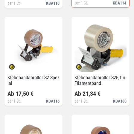
per 1 St.
KBA114
per 1 St.
KBA110
Klebebandabroller S2 Spez
Klebebandabroller S2F, für
ial
Filamentband
Ab 17,50 €
Ab 21,34 €
per 1 St.
KBA116
per 1 St.
KBA100