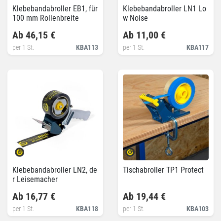
Klebebandabroller EB1, für
Klebebandabroller LN1 Lo
100 mm Rollenbreite
w Noise
Ab 46,15 €
Ab 11,00 €
per 1 St.
KBA113
per 1 St.
KBA117
Klebebandabroller LN2, de
Tischabroller TP1 Protect
r Leisemacher
Ab 16,77 €
Ab 19,44 €
per 1 St.
KBA118
per 1 St.
KBA103