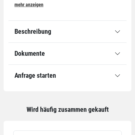
mehr anzeigen
Qualität
2-lagig
Leistung
Beschreibung
Belastbarkeit
3000 kg
Dokumente
Einheiten
Einheiten
Anfrage starten
Stück: 1 Stück / 1,29 kg
Alle Angaben ohne Gewähr, Druckfehler vorbehalten.
Wird häufig zusammen gekauft