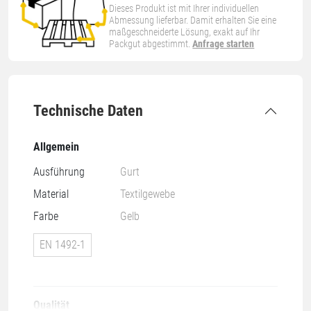
Dieses Produkt ist mit Ihrer individuellen
Abmessung lieferbar. Damit erhalten Sie eine
maßgeschneiderte Lösung, exakt auf Ihr
Packgut abgestimmt.
Anfrage starten
Technische Daten
Allgemein
Ausführung
Gurt
Material
Textilgewebe
Farbe
Gelb
EN 1492-1
Qualität