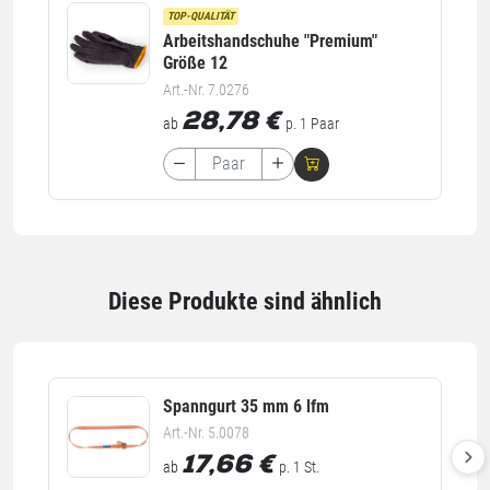
TOP-QUALITÄT
Arbeitshandschuhe "Premium"
Größe 12
Art.-Nr. 7.0276
28,78
€
ab
p. 1 Paar
Diese Produkte sind ähnlich
Spanngurt 35 mm 6 lfm
Art.-Nr. 5.0078
17,66
€
ab
p. 1 St.