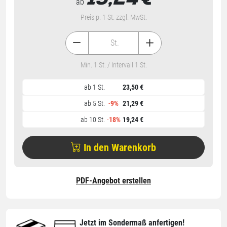
19,24
€
ab
Preis p. 1 St. zzgl. MwSt.
St.
Min. 1 St. / Intervall 1 St.
ab 1 St.
23,50 €
ab 5 St.
-
9%
21,29 €
ab 10 St.
-
18%
19,24 €
In den Warenkorb
PDF-Angebot erstellen
Jetzt im Sondermaß anfertigen!