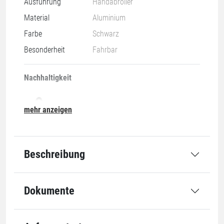
Ausführung
Handabroller
Material
Aluminium
Farbe
Schwarz
Besonderheit
Fahrbar
Nachhaltigkeit
mehr anzeigen
07-O
Beschreibung
Anwendung
Dokumente
Für Rollenbreite
380 - 500 mm
Einheiten