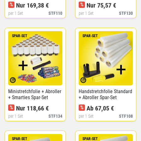
et
%
Nur 169,38 €
%
Nur 75,57 €
per 1 Set
STF110
per 1 Set
STF130
SPAR-SET
SPAR-SET
Ministretchfolie + Abroller
Handstretchfolie Standard
+ Smarties Spar-Set
+ Abroller Spar-Set
%
Nur 118,66 €
%
Ab 67,05 €
per 1 Set
STF134
per 1 Set
STF108
SPAR-SET
SPAR-SET