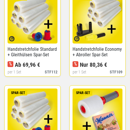
Handstretchfolie Standard
Handstretchfolie Economy
+ Gleithülsen Spar-Set
+ Abroller Spar-Set
%
Ab 69,96 €
%
Nur 80,36 €
per 1 Set
STF112
per 1 Set
STF109
SPAR-SET
SPAR-SET