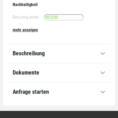
Nachhaltigkeit
Recycling-Anteil
35 %
mehr anzeigen
07-O
Beschreibung
Abmessung
Dokumente
Rollenbreite
500 mm
Rollenlänge
300 m
Anfrage starten
Qualität
Stärke
12 µm