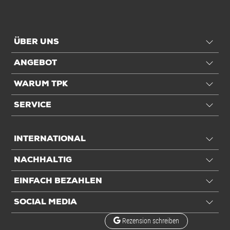
Einheiten
Einheiten
Rolle: 1 Rolle / 1,66 kg
ÜBER UNS
VE: 6 Rolle
ANGEBOT
Palette: 300 Rolle / 423,6 kg
WARUM TPK
Alle Angaben ohne Gewähr, Druckfehler vorbehalten.
SERVICE
INTERNATIONAL
NACHHALTIG
EINFACH BEZAHLEN
SOCIAL MEDIA
Rezension schreiben