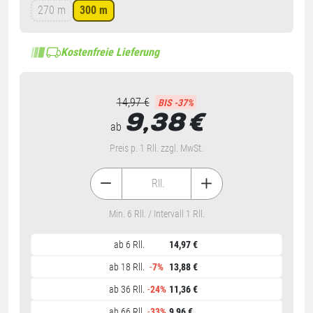
270 m
300 m
Kostenfreie Lieferung
14,97 €
BIS -37%
9,38
€
ab
Preis p. 1 Rll. zzgl. MwSt.
Rll.
Min. 6 Rll. / Intervall 1 Rll.
ab 6 Rll.
14,97 €
ab 18 Rll.
-
7%
13,88 €
ab 36 Rll.
-
24%
11,36 €
ab 66 Rll.
-
33%
9,96 €