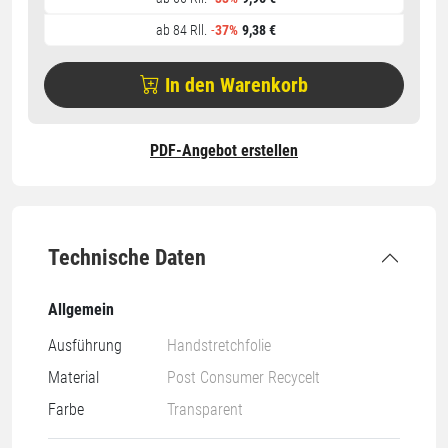
ab 84 Rll.
-
37%
9,38 €
In den Warenkorb
PDF-Angebot erstellen
Technische Daten
Allgemein
Ausführung
Handstretchfolie
Material
Post Consumer Recycelt
Farbe
Transparent