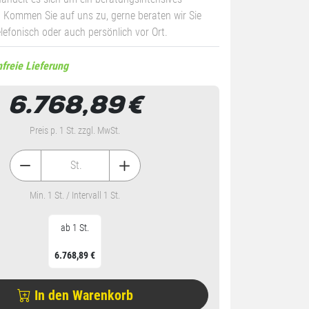
 Kommen Sie auf uns zu, gerne beraten wir Sie
elefonisch oder auch persönlich vor Ort.
freie Lieferung
6.768,89
€
Preis p. 1 St. zzgl. MwSt.
St.
Min. 1 St. / Intervall 1 St.
ab 1 St.
6.768,89 €
In den Warenkorb