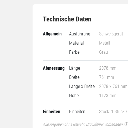
Technische Daten
Allgemein
Ausführung
Schweißgerät
Material
Metall
Farbe
Grau
Abmessung
Länge
2078 mm
Breite
761 mm
Länge x Breite
2078 x 761 mm
Höhe
1123 mm
Einheiten
Einheiten
Stück: 1 Stück /
Alle Angaben ohne Gewähr, Druckfehler vorbehalten.