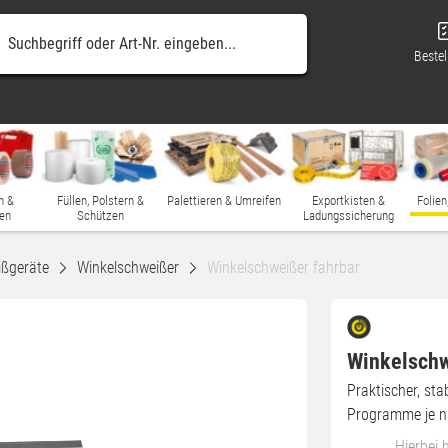
Bestel
n &
Füllen, Polstern &
Palettieren & Umreifen
Exportkisten &
Folien
en
Schützen
Ladungssicherung
ißgeräte
Winkelschweißer
Winkelschweißer fahrbar
Winkelschw
Praktischer, stab
Programme je n
Hierbei 