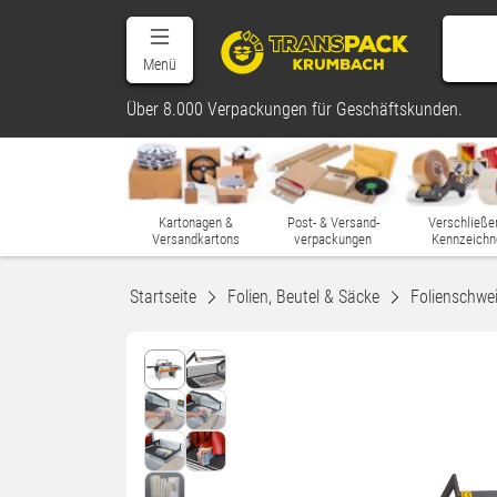
Menü
Über 8.000 Verpackungen für Geschäftskunden.
Kartonagen &
Post- & Versand-
Verschließe
Versandkartons
verpackungen
Kennzeichn
Startseite
Folien, Beutel & Säcke
Folienschwe