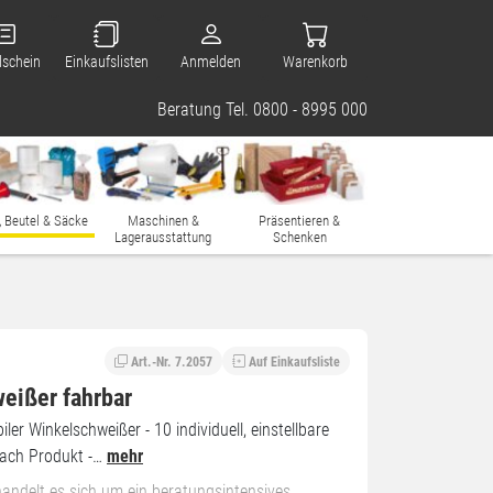
lschein
Einkaufslisten
Anmelden
Warenkorb
Beratung Tel. 0800 - 8995 000
, Beutel & Säcke
Maschinen &
Präsentieren &
Lagerausstattung
Schenken
Art.-Nr. 7.2057
Auf Einkaufsliste
eißer fahrbar
iler Winkelschweißer - 10 individuell, einstellbare
ach Produkt -…
mehr
handelt es sich um ein beratungsintensives