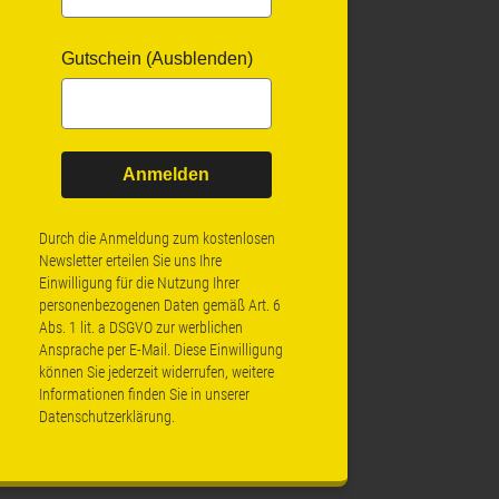
Gutschein (Ausblenden)
Anmelden
Durch die Anmeldung zum kostenlosen
Newsletter erteilen Sie uns Ihre
Einwilligung für die Nutzung Ihrer
personenbezogenen Daten gemäß Art. 6
Abs. 1 lit. a DSGVO zur werblichen
Ansprache per E-Mail. Diese Einwilligung
können Sie jederzeit widerrufen, weitere
Informationen finden Sie in unserer
Datenschutzerklärung
.