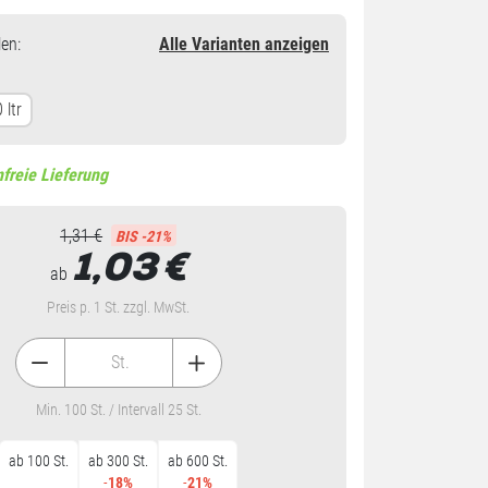
en
:
Alle Varianten anzeigen
 ltr
freie Lieferung
1,31 €
BIS -21%
1,03
€
ab
Preis p. 1 St. zzgl. MwSt.
St.
Min. 100 St. / Intervall 25 St.
ab 100 St.
ab 300 St.
ab 600 St.
-
18%
-
21%