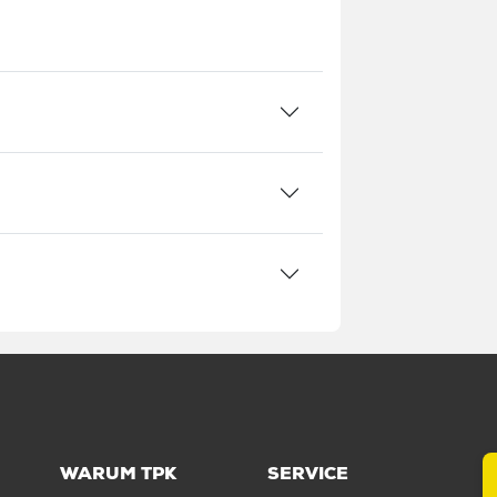
0 mm
tück / 0,82 kg
ck / 20.600 kg
000 Stück / 1.648.000 kg
WARUM TPK
SERVICE