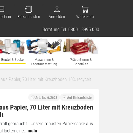
lschein
Einkaufslisten
Anmelden
Warenkorb
Beratung Tel. 0800 - 8995 000
, Beutel & Säcke
Maschinen &
Präsentieren &
Lagerausstattung
Schenken
 aus Papier, 70 Liter mit Kreuzboden 10% recycelt
Art.-Nr. 6.2623
Auf Einkaufsliste
aus Papier, 70 Liter mit Kreuzboden
lt
erall gebraucht - Unsere robusten Papiersäcke aus
al bieten eine…
mehr