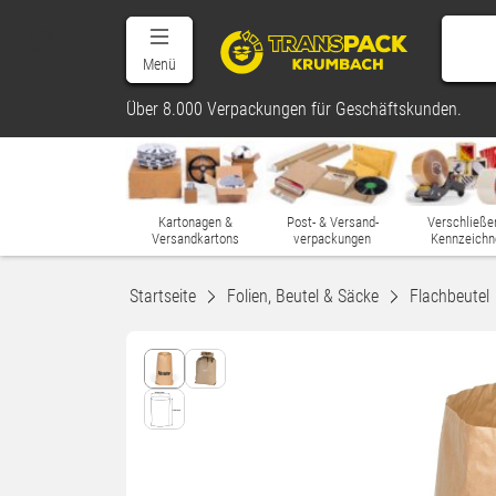
Menü
Über 8.000 Verpackungen für Geschäftskunden.
Kartonagen &
Post- & Versand-
Verschließe
Versandkartons
verpackungen
Kennzeichn
Startseite
Folien, Beutel & Säcke
Flachbeutel