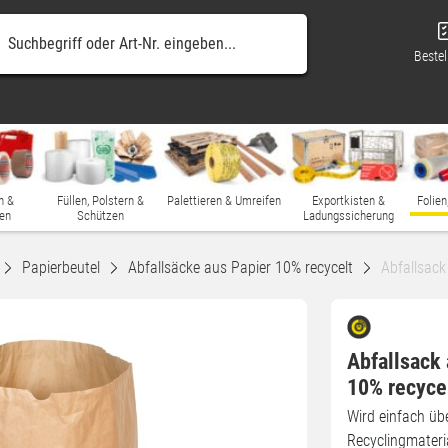
Bestel
n &
Füllen, Polstern &
Palettieren & Umreifen
Exportkisten &
Folien
en
Schützen
Ladungssicherung
Papierbeutel
Abfallsäcke aus Papier 10% recycelt
Abfallsack
Abfallsack 
10% recyce
Wird einfach üb
Recyclingmateri