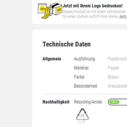
Jetzt mit Ihrem Logo bedrucken!
Dieses Produkt ist mit Ihrem individuelle
für einen starken Auftritt Ihrer Marke.
Anfr
Technische Daten
Allgemein
Ausführung
Papiersac
Material
Papier
Farbe
Braun
Besonderheit
Kreuzbod
Nachhaltigkeit
Recycling-Anteil
10 %