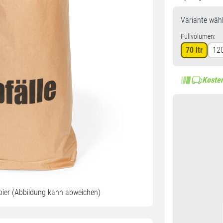
Variante
wähl
Füllvolumen:
70 ltr
120
Kosten
pier (Abbildung kann abweichen)