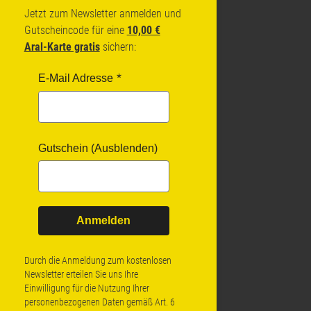
Jetzt zum Newsletter anmelden und
Gutscheincode für eine
10,00 €
Aral-Karte gratis
sichern:
E-Mail Adresse
Gutschein (Ausblenden)
Anmelden
Durch die Anmeldung zum kostenlosen
Newsletter erteilen Sie uns Ihre
Einwilligung für die Nutzung Ihrer
personenbezogenen Daten gemäß Art. 6