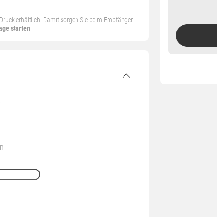
n Druck erhältlich. Damit sorgen Sie beim Empfänger
age starten
k
en