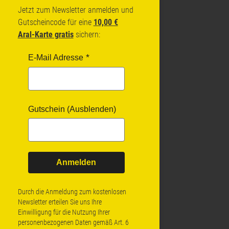
Jetzt zum Newsletter anmelden und
Gutscheincode für eine
10,00 €
Aral-Karte gratis
sichern:
E-Mail Adresse
Gutschein (Ausblenden)
Anmelden
Durch die Anmeldung zum kostenlosen
Newsletter erteilen Sie uns Ihre
Einwilligung für die Nutzung Ihrer
personenbezogenen Daten gemäß Art. 6