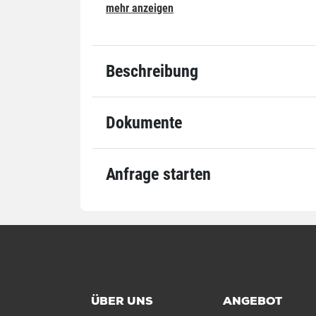
mehr anzeigen
Grundmaße
Öffnung
250 m
Länge
400 m
Beschreibung
Öffnung x Länge
250 x 
Qualität
Stärke
50 µm
Dokumente
Anwendung
Für DIN-Format
DIN B4
Anfrage starten
Einheiten
Einheiten
Stück: 
VE: 1.0
Palette
Alle Angaben ohne Gewähr, Druckfehler vorbehalten.
ÜBER UNS
ANGEBOT