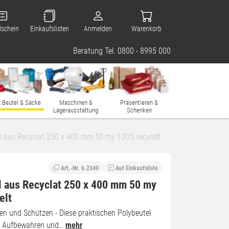
lschein
Einkaufslisten
Anmelden
Warenkorb
Beratung Tel. 0800 - 8995 000
, Beutel & Säcke
Maschinen &
Präsentieren &
Lagerausstattung
Schenken
l aus Recyclat 250 x 400 mm 50 my 100% recycelt
Art.-Nr. 6.2340
Auf Einkaufsliste
l aus Recyclat 250 x 400 mm 50 my
elt
 und Schützen - Diese praktischen Polybeutel
m Aufbewahren und…
mehr