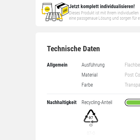
Jetzt komplett individualisieren!
Dieses Produkt ist mit Ihrem individuelle
eine passgenaue Lösung und sorgen für ein
Technische Daten
Allgemein
Ausführung
Flachbe
Material
Post Co
Farbe
Transpa
Nachhaltigkeit
Recycling-Anteil
07-O