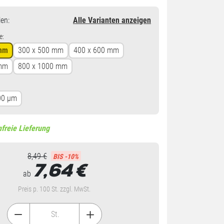
en
:
Alle Varianten anzeigen
e:
 mm
300 x 500 mm
400 x 600 mm
 mm
800 x 1000 mm
00 µm
freie Lieferung
8,49 €
BIS -10%
7,64
€
ab
Preis p. 100 St. zzgl. MwSt.
St.