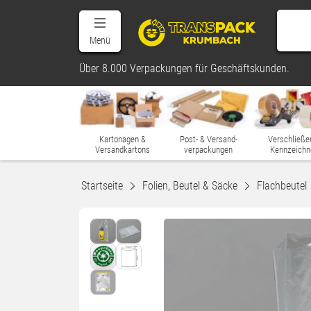
Menü
Über 8.000 Verpackungen für Geschäftskunden.
Kartonagen &
Post- & Versand-
Verschließe
Versandkartons
verpackungen
Kennzeichn
Startseite
Folien, Beutel & Säcke
Flachbeutel