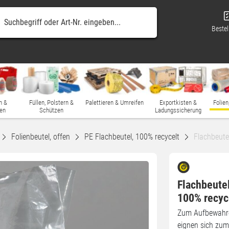
Bestel
n &
Füllen, Polstern &
Palettieren & Umreifen
Exportkisten &
Folien
en
Schützen
Ladungssicherung
Folienbeutel, offen
PE Flachbeutel, 100% recycelt
Flachbeute
Flachbeute
100% recyc
Zum Aufbewahren
eignen sich zu