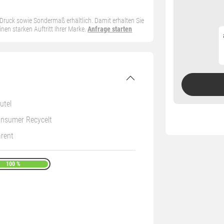
n Druck sowie Sondermaß erhältlich. Damit erhalten Sie
en starken Auftritt Ihrer Marke.
Anfrage starten
utel
nsumer Recycelt
rent
100 %