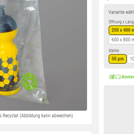
Variante
wähl
Öffnung x Läng
250 x 400
600 x 800
Stärke:
50 µm
1
Kosten
s Recyclat (Abbildung kann abweichen)