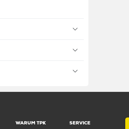
m
m
400 mm
1 Stück / 0,009 kg
00 Stück
: 60.000 Stück
WARUM TPK
SERVICE