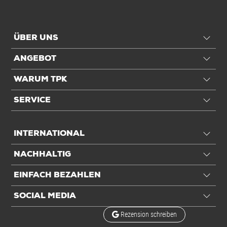
Für Einsatzbereich
Gitterboxen
Für DIN-Format
DIN A4
ÜBER UNS
Einheiten
ANGEBOT
Einheiten
Stück: 1 Stück / 0,04 kg
WARUM TPK
SERVICE
Alle Angaben ohne Gewähr, Druckfehler vorbehalten.
INTERNATIONAL
NACHHALTIG
EINFACH BEZAHLEN
SOCIAL MEDIA
Rezension schreiben