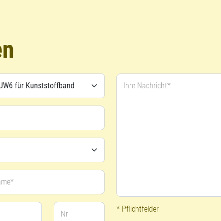
en
Ihre Nachricht*
ame*
* Pflichtfelder
Nr