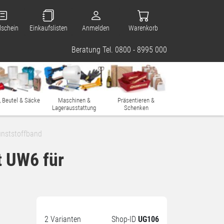
lschein
Einkaufslisten
Anmelden
Warenkorb
Beratung Tel. 0800 - 8995 000
, Beutel & Säcke
Maschinen &
Präsentieren &
Lagerausstattung
Schenken
unststoffband
t UW6 für
2 Varianten
Shop-ID
UG106