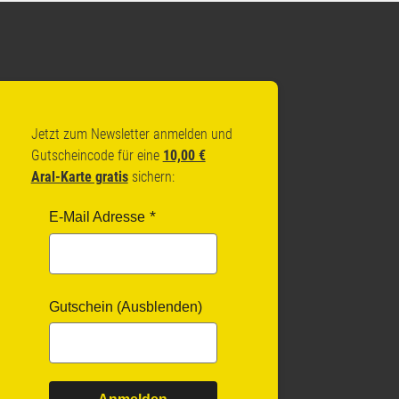
Jetzt zum Newsletter anmelden und
Gutscheincode für eine
10,00 €
Aral-Karte gratis
sichern:
E-Mail Adresse
Gutschein (Ausblenden)