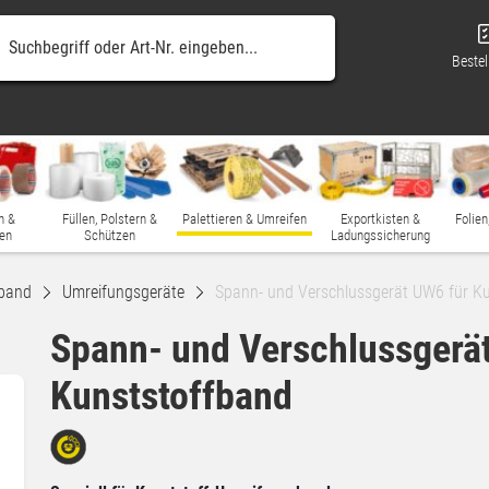
Bestel
n &
Füllen, Polstern &
Palettieren & Umreifen
Exportkisten &
Folien
en
Schützen
Ladungssicherung
band
Umreifungsgeräte
Spann- und Verschlussgerät UW6 für K
Spann- und Verschlussgerä
Kunststoffband