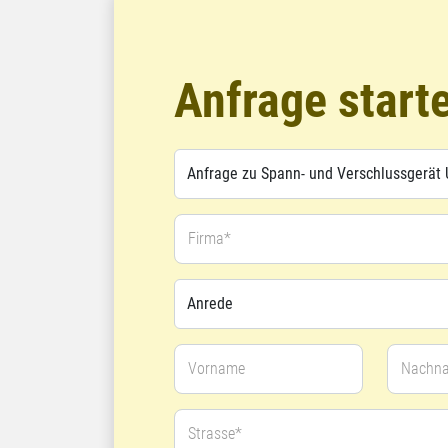
Anfrage start
Firma*
Vorname
Nachn
Strasse*