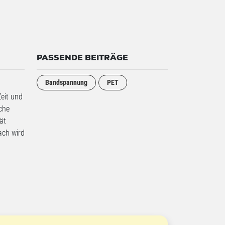
PASSENDE BEITRÄGE
Bandspannung
PET
eit und
che
ät
ach wird