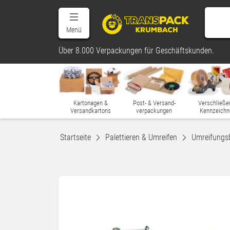
Menü
Über 8.000 Verpackungen für Geschäftskunden.
Kartonagen &
Post- & Versand-
Verschließe
Versandkartons
verpackungen
Kennzeichn
Startseite
Palettieren & Umreifen
Umreifungs