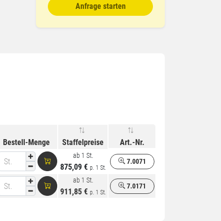
Anfrage starten
Bestell-Menge
Staffelpreise
Art.-Nr.
ab 1 St.
St.
7.0071
875,09 €
p. 1 St.
ab 1 St.
St.
7.0171
911,85 €
p. 1 St.