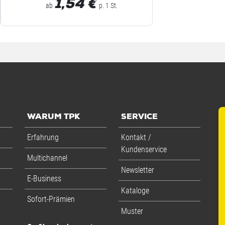
1,54
€
ab
p. 1 St.
WARUM TPK
SERVICE
Erfahrung
Kontakt /
Kundenservice
Multichannel
Newsletter
E-Business
Kataloge
Sofort-Prämien
Muster