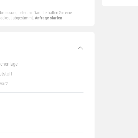
 Abmessung lieferbar. Damit erhalten Sie eine
 Packgut abgestimmt.
Anfrage starten
schenlage
tstoff
warz