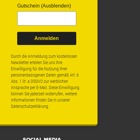
Gutschein (Ausblenden)
Anmelden
Durch die Anmeldung zum kostenlosen
Newsletter erteilen Sie uns Ihre
Einwilligung für die Nutzung Ihrer
personenbezogenen Daten gemäß Art. 6
Abs. 1 lit. a DSGVO zur werblichen
Ansprache per E-Mail. Diese Einwilligung
können Sie jederzeit widerrufen, weitere
Informationen finden Sie in unserer
Datenschutzerklärung
.