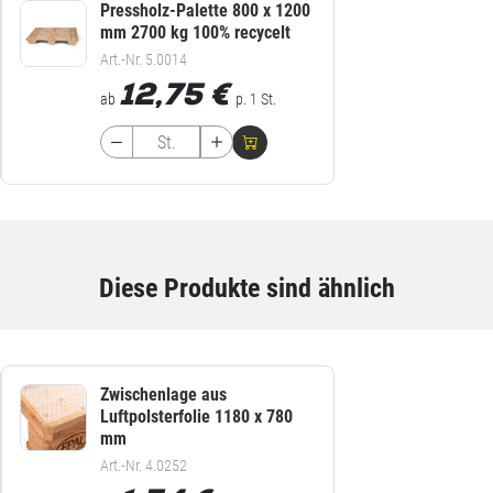
Pressholz-Palette 800 x 1200
mm 2700 kg 100% recycelt
Art.-Nr. 5.0014
12,75
€
ab
p. 1 St.
Diese Produkte sind ähnlich
Zwischenlage aus
Luftpolsterfolie 1180 x 780
mm
Art.-Nr. 4.0252