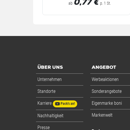
0,77
€
ab
p. 1 St.
ÜBER UNS
ANGEBOT
Unternehmen
Werbeaktionen
Standorte
Sonderangebote
Karriere
Eigenmarke boni
Pack's an!
Markenwelt
Nachhaltigkeit
Presse