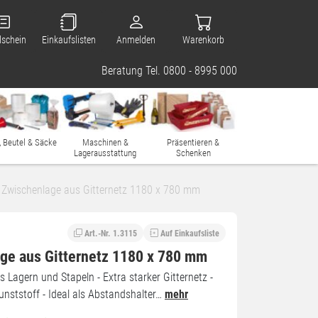
lschein
Einkaufslisten
Anmelden
Warenkorb
Beratung Tel. 0800 - 8995 000
, Beutel & Säcke
Maschinen &
Präsentieren &
Lagerausstattung
Schenken
Zwischenlage aus Gitternetz 1180 x 780 mm
Art.-Nr. 1.3115
Auf Einkaufsliste
ge aus Gitternetz 1180 x 780 mm
 Lagern und Stapeln - Extra starker Gitternetz -
unststoff - Ideal als Abstandshalter…
mehr