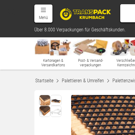
Menü
Über 8.000 Verpackungen für Geschäftskunden.
Kartonagen &
Post- & Versand-
Verschließe
Versandkartons
verpackungen
Kennzeichn
Startseite
Palettieren & Umreifen
Palettenzwi