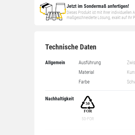
Jetzt im Sondermaß anfertigen!
Dieses Produkt ist mit Ihrer individuellen
maßgeschneiderte Lösung, exakt auf Ihr
Technische Daten
Allgemein
Ausführung
Zwi
Material
Kuns
Farbe
Sch
Nachhaltigkeit
50-FOR