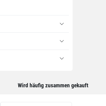
0 mm
 mm
0 x 780 mm
 mm
 EUR-Pal
k: 1 Stück / 0,43 kg
tte: 300 Stück / 130 kg
Wird häufig zusammen gekauft