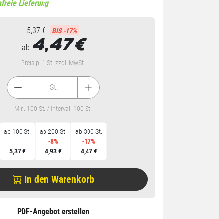
freie Lieferung
5,37 €
BIS -17%
4,47
€
ab
Preis p. 1 St. zzgl. MwSt.
St.
Min. 100 St. / Intervall 100 St.
ab 100 St.
ab 200 St.
ab 300 St.
-
8%
-
17%
5,37 €
4,93 €
4,47 €
In den Warenkorb
PDF-Angebot erstellen