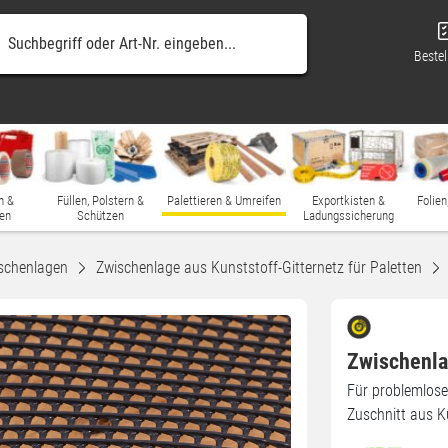
Bestel
n &
Füllen, Polstern &
Palettieren & Umreifen
Exportkisten &
Folien
en
Schützen
Ladungssicherung
schenlagen
Zwischenlage aus Kunststoff-Gitternetz für Paletten
Zwischenla
Für problemloses
Zuschnitt aus K