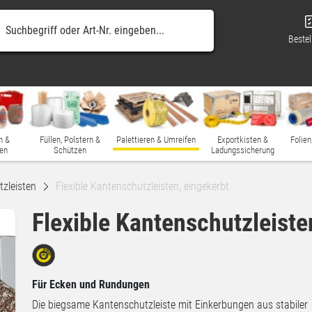
Bestel
n &
Füllen, Polstern &
Palettieren & Umreifen
Exportkisten &
Folien
en
Schützen
Ladungssicherung
zleisten
Flexible Kantenschutzleisten, eingekerbt
Flexible Kantenschutzleiste
Für Ecken und Rundungen
Die biegsame Kantenschutzleiste mit Einkerbungen aus stabiler