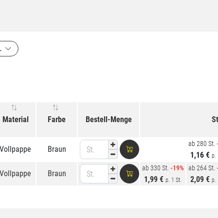
t
Material
Farbe
Bestell-Menge
St
ab 280 St.
Vollpappe
Braun
St.
1,16 €
p. 
ab 330 St.
-19%
ab 264 St.
Vollpappe
Braun
St.
1,99 €
2,09 €
p. 1 St.
p. 