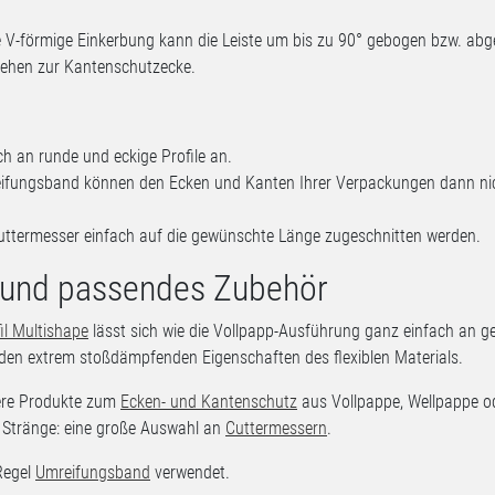
ie V-förmige Einkerbung kann die Leiste um bis zu 90° gebogen bzw. abg
rehen zur Kantenschutzecke.
ch an runde und eckige Profile an.
eifungsband können den Ecken und Kanten Ihrer Verpackungen dann ni
Cuttermesser einfach auf die gewünschte Länge zugeschnitten werden.
n und passendes Zubehör
l Multishape
lässt sich wie die Vollpapp-Ausführung ganz einfach an 
 den extrem stoßdämpfenden Eigenschaften des flexiblen Materials.
tere Produkte zum
Ecken- und Kantenschutz
aus Vollpappe, Wellpappe o
 Stränge: eine große Auswahl an
Cuttermessern
.
Regel
Umreifungsband
verwendet.