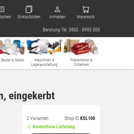
lschein
Einkaufslisten
Anmelden
Warenkorb
Beratung Tel. 0800 - 8995 000
, Beutel & Säcke
Maschinen &
Präsentieren &
Lagerausstattung
Schenken
n, eingekerbt
2 Varianten
Shop-ID
KSL100
Kostenfreie Lieferung