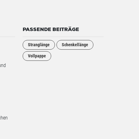
PASSENDE BEITRÄGE
Stranglänge
Schenkellänge
Vollpappe
und
chen