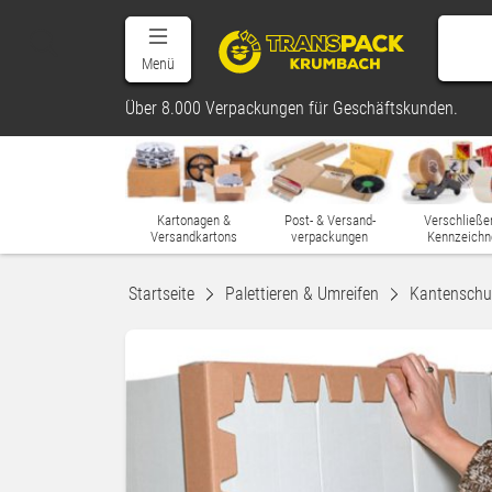
Menü
Über 8.000 Verpackungen für Geschäftskunden.
Kartonagen &
Post- & Versand-
Verschließe
Versandkartons
verpackungen
Kennzeichn
Startseite
Palettieren & Umreifen
Kantenschut