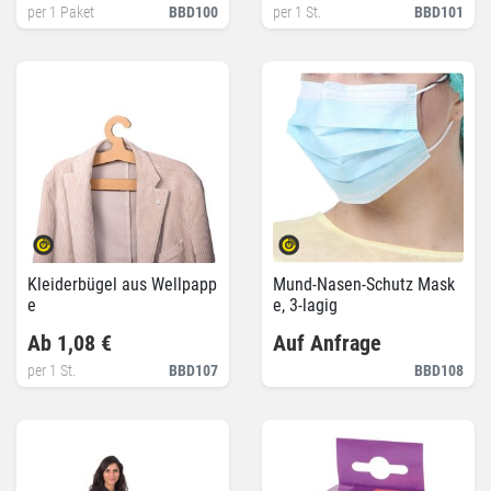
per 1 Paket
BBD100
per 1 St.
BBD101
Kleiderbügel aus Wellpapp
Mund-Nasen-Schutz Mask
e
e, 3-lagig
Ab 1,08 €
Auf Anfrage
per 1 St.
BBD107
BBD108