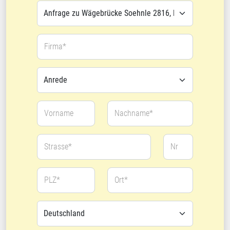
Firma*
Vorname
Nachname*
Strasse*
Nr
PLZ*
Ort*