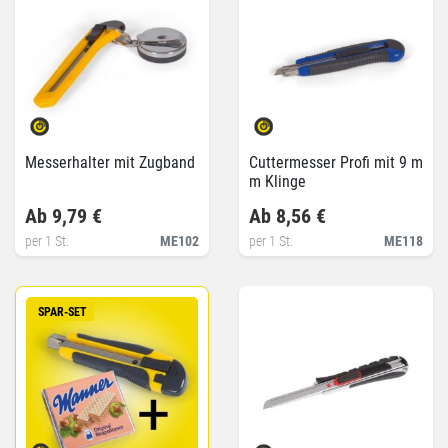
Messerhalter mit Zugband
Cuttermesser Profi mit 9 m
m Klinge
Ab 9,79 €
Ab 8,56 €
per 1 St.
ME102
per 1 St.
ME118
SPAR-SET