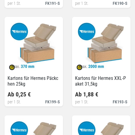
per 1 St.
FK191-S
per 1 St.
FK190-S
Kartons für Hermes Päckc
Kartons für Hermes XXL-P
hen 25kg
aket 31,5kg
Ab 0,25 €
Ab 1,88 €
per 1 St.
FK199-S
per 1 St.
FK193-S