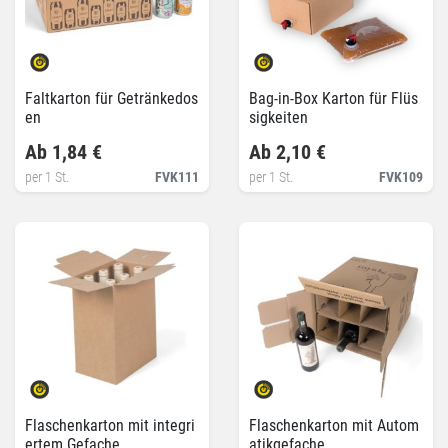
Faltkarton für Getränkedos
Bag-in-Box Karton für Flüs
en
sigkeiten
Ab 1,84 €
Ab 2,10 €
per 1 St.
FVK111
per 1 St.
FVK109
Flaschenkarton mit integri
Flaschenkarton mit Autom
ertem Gefache
atikgefache