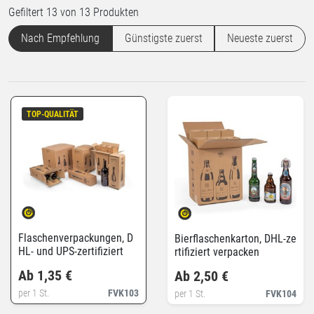
Gefiltert 13 von 13 Produkten
Nach Empfehlung
Günstigste zuerst
Neueste zuerst
TOP-QUALITÄT
Flaschenverpackungen, D
Bierflaschenkarton, DHL-ze
HL- und UPS-zertifiziert
rtifiziert verpacken
Ab 1,35 €
Ab 2,50 €
per 1 St.
FVK103
per 1 St.
FVK104