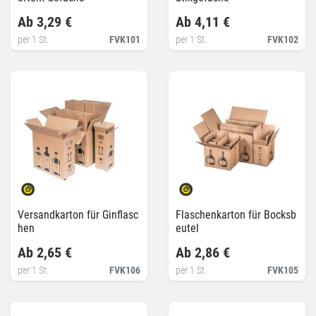
Ab 3,29 €
Ab 4,11 €
per 1 St.
FVK101
per 1 St.
FVK102
Versandkarton für Ginflasc
Flaschenkarton für Bocksb
hen
eutel
Ab 2,65 €
Ab 2,86 €
per 1 St.
FVK106
per 1 St.
FVK105