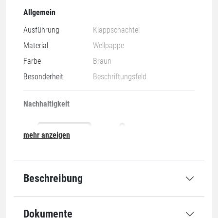
Allgemein
Ausführung
Klappschachtel
Material
Wellpappe
Farbe
Braun
Besonderheit
Beschriftungsfeld
Nachhaltigkeit
mehr anzeigen
Nachwachsend & Recyclebar
20-PAP
Beschreibung
Abmessung
Dokumente
Länge innen
327 mm