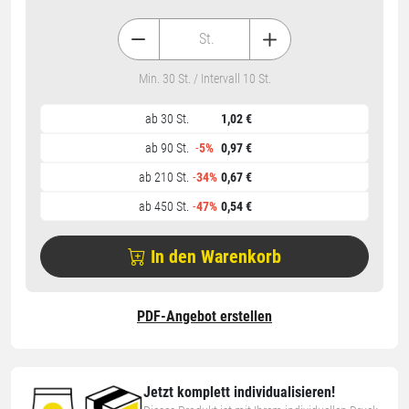
St.
Min. 30 St. / Intervall 10 St.
ab 30 St.
1,02 €
ab 90 St.
-
5%
0,97 €
ab 210 St.
-
34%
0,67 €
ab 450 St.
-
47%
0,54 €
In den Warenkorb
PDF-Angebot erstellen
Jetzt komplett individualisieren!