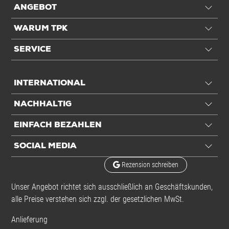
ANGEBOT
Qualität
2-wellig
WARUM TPK
SERVICE
Transport
Gurtmaß
1,05 m
INTERNATIONAL
Frachtvolumen
11,51 ltr
NACHHALTIG
Volumengewicht
2,09 kg
DHL/DPD/UPS
EINFACH BEZAHLEN
Volumengewicht
1,74 kg
SOCIAL MEDIA
Hermes/GLS
Rezension schreiben
Für Palettenformat
1/16 EUR-Pal
Unser Angebot richtet sich ausschließlich an Geschäftskunden,
Anwendung
alle Preise verstehen sich zzgl. der gesetzlichen MwSt.
Anlieferung
Für Porto