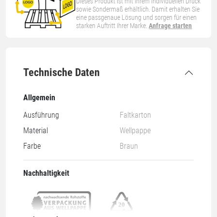
Dieses Produkt ist mit Ihrem individuellen Druck
sowie Sondermaß erhältlich. Damit erhalten Sie
eine passgenaue Lösung und sorgen für einen
starken Auftritt Ihrer Marke.
Anfrage starten
Technische Daten
Allgemein
Ausführung
Faltkarton
Material
Wellpappe
Farbe
Braun
Nachhaltigkeit