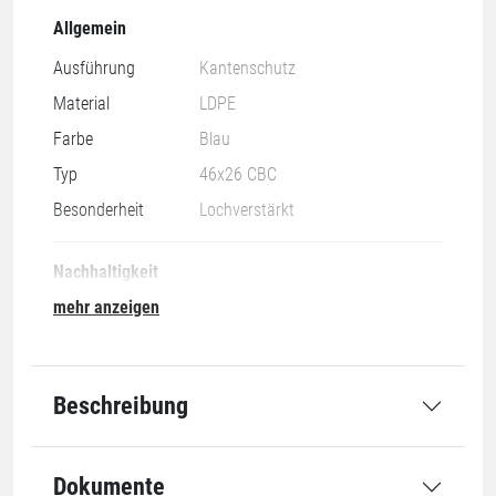
Allgemein
Ausführung
Kantenschutz
Material
LDPE
Farbe
Blau
Typ
46x26 CBC
Besonderheit
Lochverstärkt
Nachhaltigkeit
mehr anzeigen
Recycling-Anteil
30 %
Beschreibung
100% recyclebar
30% recycled
Dokumente