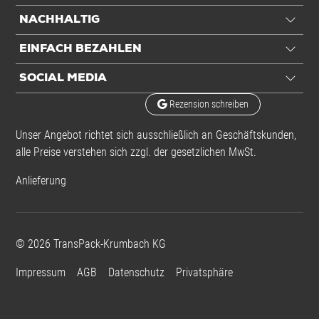
NACHHALTIG
Inhalt
1 St./Ve
EINFACH BEZAHLEN
Einheiten
VE: 1 VE / 19 kg
SOCIAL MEDIA
Alle Angaben ohne Gewähr, Druckfehler vorbehalten.
Rezension schreiben
Unser Angebot richtet sich ausschließlich an Geschäftskunden,
alle Preise verstehen sich zzgl. der gesetzlichen MwSt.
Anlieferung
©
2026
TransPack-Krumbach KG
Impressum
AGB
Datenschutz
Privatsphäre