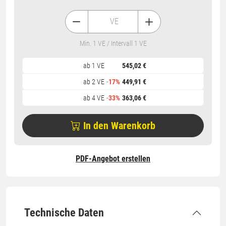
VE
Min. 1 VE / Intervall 1 VE
ab 1 VE
545,02 €
ab 2 VE
-
17%
449,91 €
ab 4 VE
-
33%
363,06 €
In den Warenkorb
PDF-Angebot erstellen
Technische Daten