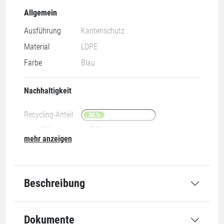
Allgemein
Ausführung
Kantenschutz
Material
LDPE
Farbe
Blau
Nachhaltigkeit
Recycling-Anteil
30 %
mehr anzeigen
100% recyclebar
30% recycled
Beschreibung
Abmessung
Dokumente
Länge
1200 mm