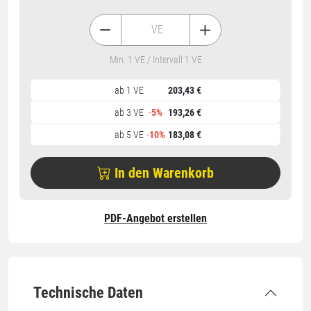
VE
Min. 1 VE / Intervall 1 VE
ab 1 VE
203,43 €
ab 3 VE
-
5%
193,26 €
ab 5 VE
-
10%
183,08 €
In den Warenkorb
PDF-Angebot erstellen
Technische Daten