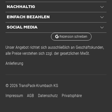
Inhalt
60 St./Ve
NACHHALTIG
Einheiten
VE: 1 VE / 4,08 kg
EINFACH BEZAHLEN
Stück: 60 VE / 244.800 kg
SOCIAL MEDIA
Alle Angaben ohne Gewähr, Druckfehler vorbehalten.
Rezension schreiben
Unser Angebot richtet sich ausschließlich an Geschäftskunden,
alle Preise verstehen sich zzgl. der gesetzlichen MwSt.
Anlieferung
©
2026
TransPack-Krumbach KG
Impressum
AGB
Datenschutz
Privatsphäre