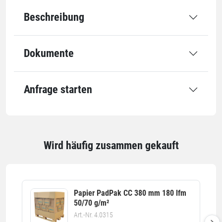
Beschreibung
Emissionssparende Beschaffung
Dokumente
Leistung
Anfrage starten
Geschwindigkeit
0,6 m/Sek.
Einheiten
Wird häufig zusammen gekauft
Einheiten
Stück: 1 Stück / 50 kg
Alle Angaben ohne Gewähr, Druckfehler vorbehalten.
Papier PadPak CC 380 mm 180 lfm
50/70 g/m²
Art.-Nr. 4.0315