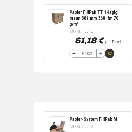
Papier FillPak TT 1-lagig
braun 381 mm 360 lfm 70
g/m²
Art.-Nr. 4.0312
61,18
€
ab
p. 1 Paket
Papier-System FillPak M
Art.-Nr. 7.0340