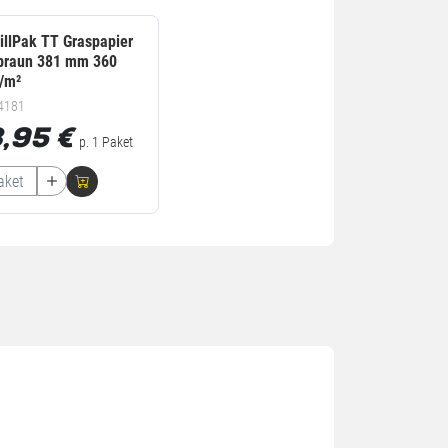
illPak TT Graspapier
 braun 381 mm 360
g/m²
.4181
3,95
€
p. 1 Paket