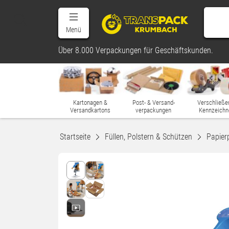
Menü
Über 8.000 Verpackungen für Geschäftskunden.
Kartonagen &
Post- & Versand-
Verschließe
Versandkartons
verpackungen
Kennzeichn
Startseite
Füllen, Polstern & Schützen
Papier