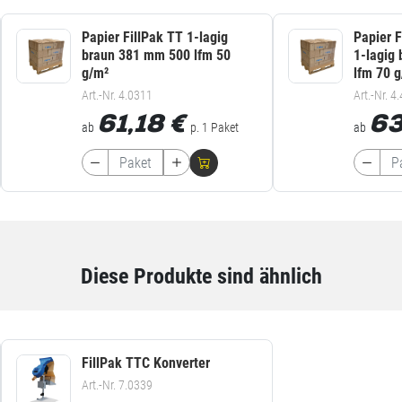
Papier FillPak TT 1-lagig
Papier F
braun 381 mm 500 lfm 50
1-lagig
g/m²
lfm 70 
Art.-Nr. 4.0311
Art.-Nr. 4
61,18
€
6
ab
p. 1 Paket
ab
Diese Produkte sind ähnlich
FillPak TTC Konverter
Art.-Nr. 7.0339