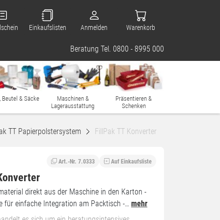
lschein
Einkaufslisten
Anmelden
Warenkorb
Beratung Tel. 0800 - 8995 000
, Beutel & Säcke
Maschinen &
Präsentieren &
Lagerausstattung
Schenken
Pak TT Papierpolstersystem
FillPak TT Konverter
Art.-Nr. 7.0333
Auf Einkaufsliste
Konverter
material direkt aus der Maschine in den Karton -
für einfache Integration am Packtisch -…
mehr
handelt es sich um ein beratungsintensives