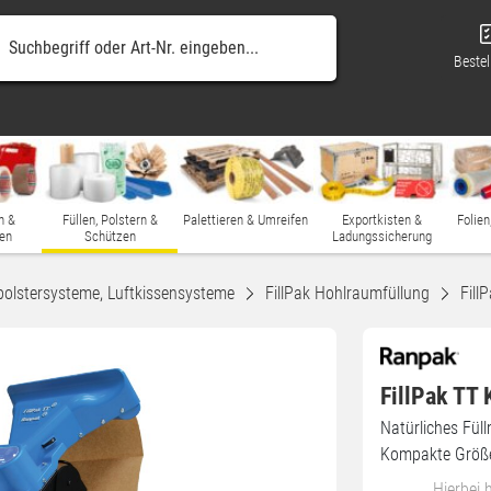
Bestel
n &
Füllen, Polstern &
Palettieren & Umreifen
Exportkisten &
Folien
en
Schützen
Ladungssicherung
polstersysteme, Luftkissensysteme
FillPak Hohlraumfüllung
Fill
FillPak TT 
Natürliches Füll
Kompakte Größe 
Hierbei 