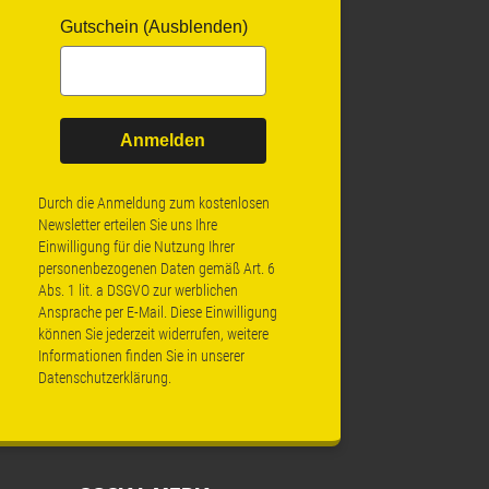
Gutschein (Ausblenden)
Anmelden
Durch die Anmeldung zum kostenlosen
Newsletter erteilen Sie uns Ihre
Einwilligung für die Nutzung Ihrer
personenbezogenen Daten gemäß Art. 6
Abs. 1 lit. a DSGVO zur werblichen
Ansprache per E-Mail. Diese Einwilligung
können Sie jederzeit widerrufen, weitere
Informationen finden Sie in unserer
Datenschutzerklärung
.