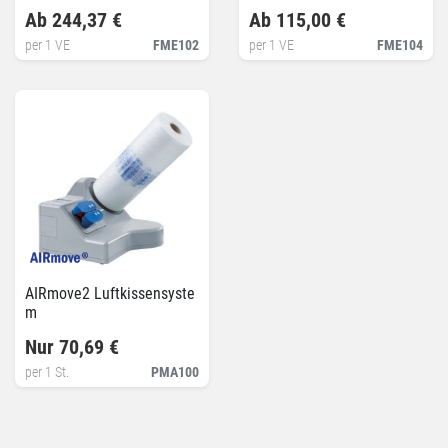
Ab 244,37 €
Ab 115,00 €
per 1 VE
FME102
per 1 VE
FME104
AIRmove2 Luftkissensyste
m
Nur 70,69 €
per 1 St.
PMA100