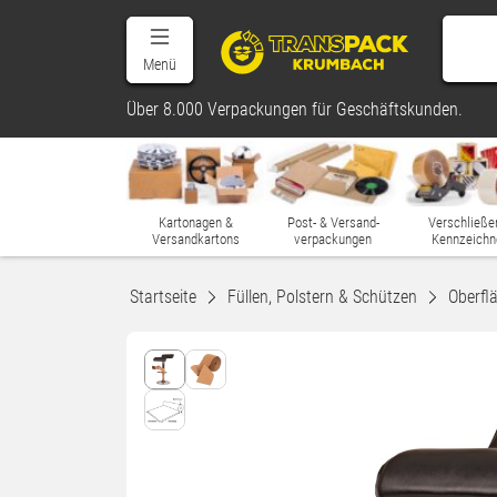
Menü
Über 8.000 Verpackungen für Geschäftskunden.
Kartonagen &
Post- & Versand-
Verschließe
Versandkartons
verpackungen
Kennzeichn
Startseite
Füllen, Polstern & Schützen
Oberfl