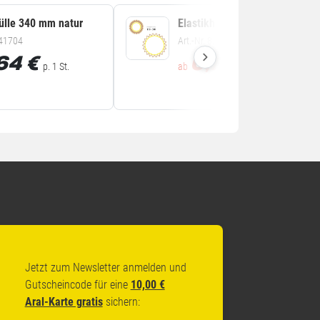
hülle 340 mm natur
Elastikhülle 330 mm natur
.41704
Art.-Nr. 8.5051
64
€
0,76
€
p. 1 St.
ab
p. 1 St.
Jetzt zum Newsletter anmelden und
Gutscheincode für eine
10,00 €
Aral-Karte gratis
sichern: