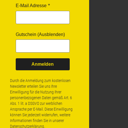
E-Mail Adresse
Gutschein (Ausblenden)
Anmelden
Durch die Anmeldung zum kostenlosen
Newsletter erteilen Sie uns Ihre
Einwilligung für die Nutzung Ihrer
personenbezogenen Daten gemäß Art. 6
Abs. 1 lit. a DSGVO zur werblichen
Ansprache per E-Mail. Diese Einwilligung
können Sie jederzeit widerrufen, weitere
Informationen finden Sie in unserer
Datenschutzerklärung
.