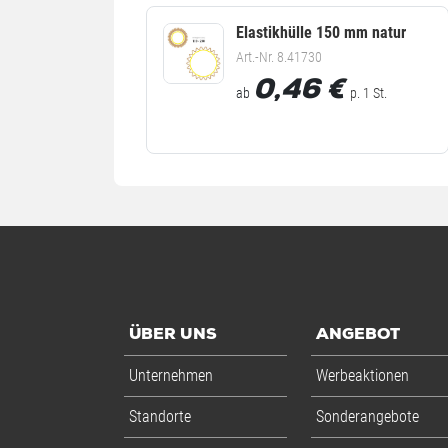
Elastikhülle 150 mm natur
Art.-Nr. 8.41730
0,46
€
ab
p. 1 St.
ÜBER UNS
ANGEBOT
Unternehmen
Werbeaktionen
Standorte
Sonderangebote