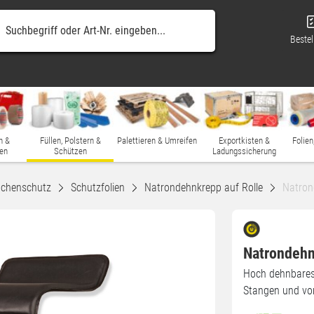
Bestel
n &
Füllen, Polstern &
Palettieren & Umreifen
Exportkisten &
Folien
en
Schützen
Ladungssicherung
ächenschutz
Schutzfolien
Natrondehnkrepp auf Rolle
Natro
Natrondeh
Hoch dehnbares, 
Stangen und vo