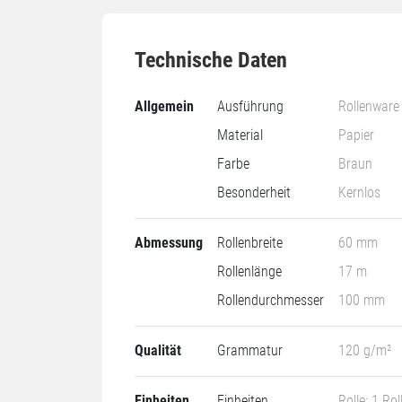
Technische Daten
Allgemein
Ausführung
Rollenware
Material
Papier
Farbe
Braun
Besonderheit
Kernlos
Abmessung
Rollenbreite
60 mm
Rollenlänge
17 m
Rollendurchmesser
100 mm
Qualität
Grammatur
120 g/m²
Einheiten
Einheiten
Rolle: 1 Rol