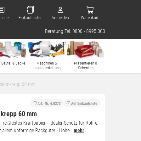
lschein
Einkaufslisten
Anmelden
Warenkorb
Beratung Tel. 0800 - 8995 000
, Beutel & Säcke
Maschinen &
Präsentieren &
Lagerausstattung
Schenken
ndehnkrepp 60 mm
Art.-Nr. 4.0273
Auf Einkaufsliste
nkrepp 60 mm
reißfestes Kraftpapier - Idealer Schutz für Rohre,
r allem unförmige Packgüter - Hohe…
mehr