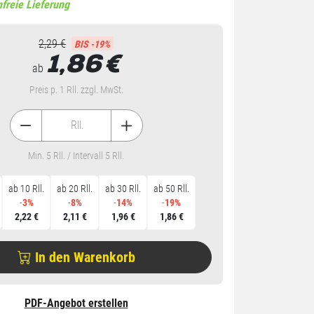
freie Lieferung
2,29 €
BIS -19%
1,86
€
ab
Preis p. 1 Rll. zzgl. MwSt.
Rll.
Min. 5 Rll. / Intervall 5 Rll.
ab 10 Rll.
ab 20 Rll.
ab 30 Rll.
ab 50 Rll.
-
3%
-
8%
-
14%
-
19%
2,22 €
2,11 €
1,96 €
1,86 €
In den Warenkorb
PDF-Angebot erstellen