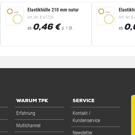
Elastikhülle 210 mm natur
Elastik
Art.-Nr. 8.41729
Art.-Nr. 8
0,46
€
0,
ab
p. 1 St.
ab
WARUM TPK
SERVICE
Erfahrung
Kontakt /
Kundenservice
Multichannel
Newsletter