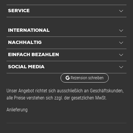
Anwendung
SERVICE
Für Packmaß
250x50 - 1035
INTERNATIONAL
Einheiten
NACHHALTIG
Einheiten
Stück: 1 Stück / 700 kg
EINFACH BEZAHLEN
Alle Angaben ohne Gewähr, Druckfehler vorbehalten.
SOCIAL MEDIA
Rezension schreiben
Unser Angebot richtet sich ausschließlich an Geschäftskunden,
alle Preise verstehen sich zzgl. der gesetzlichen MwSt.
Anlieferung