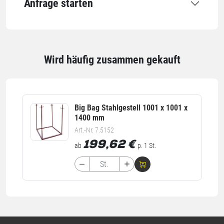
Anfrage starten
Höhe
440 mm
Einheiten
Wird häufig zusammen gekauft
Einheiten
Stück: 1 Stück / 68 kg
Alle Angaben ohne Gewähr, Druckfehler vorbehalten.
Big Bag Stahlgestell 1001 x 1001 x
1400 mm
Art.-Nr. 7.5152
199,62
€
ab
p. 1 St.