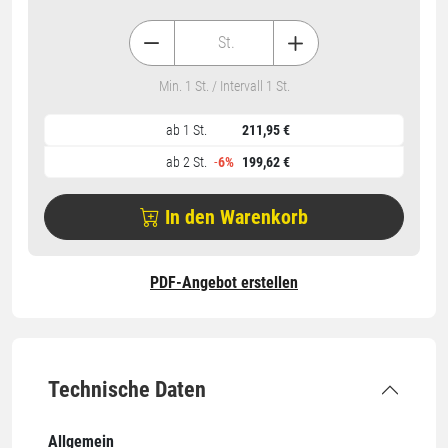
St.
Min. 1 St. / Intervall 1 St.
ab 1 St.
211,95 €
ab 2 St.
-
6%
199,62 €
In den Warenkorb
PDF-Angebot erstellen
Technische Daten
Allgemein