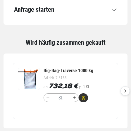
Höhe
1400 mm
Anfrage starten
Einheiten
Einheiten
Stück: 1 Stück / 18 kg
Wird häufig zusammen gekauft
Alle Angaben ohne Gewähr, Druckfehler vorbehalten.
Big-Bag-Traverse 1000 kg
Art.-Nr. 7.5153
732,18
€
ab
p. 1 St.