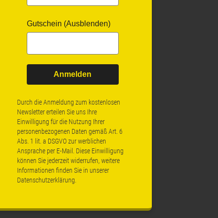
Gutschein (Ausblenden)
Anmelden
Durch die Anmeldung zum kostenlosen
Newsletter erteilen Sie uns Ihre
Einwilligung für die Nutzung Ihrer
personenbezogenen Daten gemäß Art. 6
Abs. 1 lit. a DSGVO zur werblichen
Ansprache per E-Mail. Diese Einwilligung
können Sie jederzeit widerrufen, weitere
Informationen finden Sie in unserer
Datenschutzerklärung
.