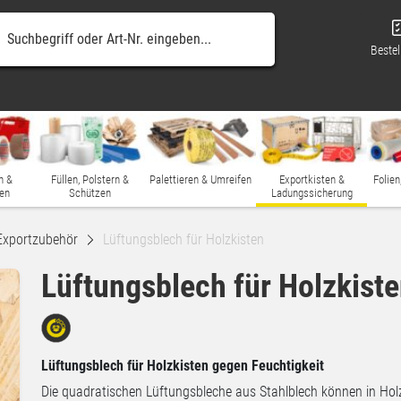
Bestel
n &
Füllen, Polstern &
Palettieren & Umreifen
Exportkisten &
Folien
en
Schützen
Ladungssicherung
Exportzubehör
Lüftungsblech für Holzkisten
Lüftungsblech für Holzkist
Lüftungsblech für Holzkisten gegen Feuchtigkeit
Die quadratischen Lüftungsbleche aus Stahlblech können in Hol