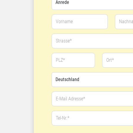
Vorname
Nachn
Strasse*
PLZ*
Ort*
E-Mail Adresse*
Tel-Nr.*