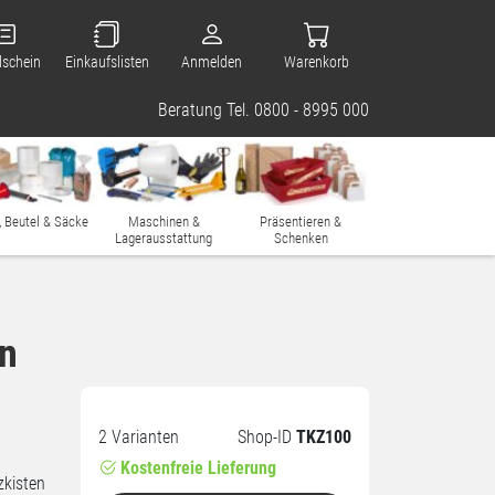
lschein
Einkaufslisten
Anmelden
Warenkorb
Beratung Tel. 0800 - 8995 000
, Beutel & Säcke
Maschinen &
Präsentieren &
Lagerausstattung
Schenken
en
2 Varianten
Shop-ID
TKZ100
Kostenfreie Lieferung
zkisten