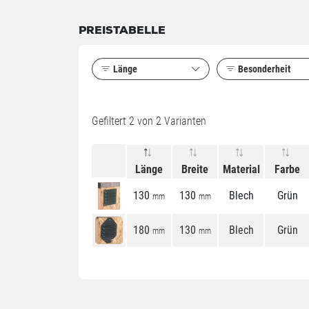
PREISTABELLE
Länge
Besonderheit
Gefiltert
2
von 2 Varianten
Länge
Breite
Material
Farbe
130
130
Blech
Grün
mm
mm
180
130
Blech
Grün
mm
mm