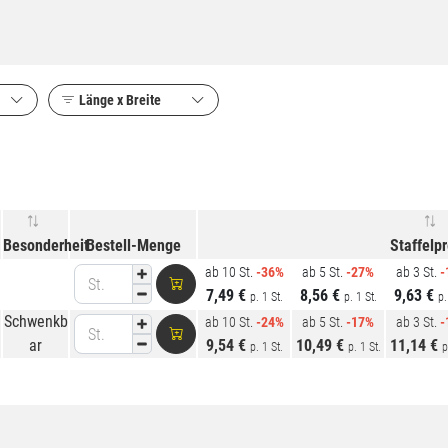
Länge x Breite
Besonderheit
Bestell-Menge
Staffelp
ab 10 St.
-36%
ab 5 St.
-27%
ab 3 St.
-
St.
7,49 €
8,56 €
9,63 €
p. 1 St.
p. 1 St.
p.
Schwenkb
ab 10 St.
-24%
ab 5 St.
-17%
ab 3 St.
-
St.
ar
9,54 €
10,49 €
11,14 €
p. 1 St.
p. 1 St.
p