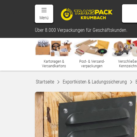
Menü
Über 8.000 Verpackungen für Geschäftskunden.
Kartonagen &
Post- & Versand-
Verschließe
Versandkartons
verpackungen
Kennzeichn
Startseite
Exportkisten & Ladungssicherung