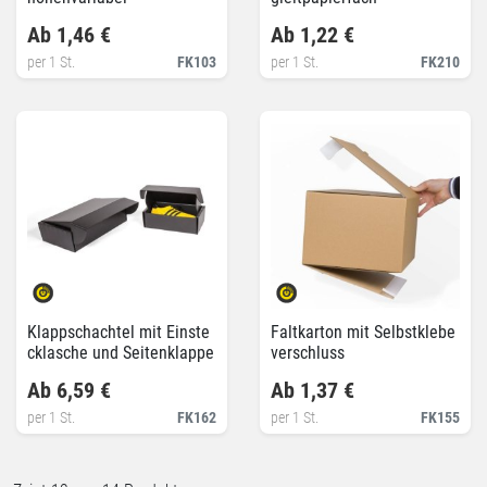
Ab 1,46 €
Ab 1,22 €
per 1 St.
FK103
per 1 St.
FK210
Klappschachtel mit Einste
Faltkarton mit Selbstklebe
cklasche und Seitenklappe
verschluss
n aus Kunststoffwelle 60%
Ab 6,59 €
Ab 1,37 €
recycelt
per 1 St.
FK162
per 1 St.
FK155