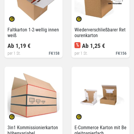
Faltkarton 1-2-wellig innen
Wiederverschließbarer Ret
weiß
ourenkarton
Ab 1,19 €
%
Ab 1,25 €
per 1 St.
FK158
per 1 St.
FK156
3in1 Kommissionierkarton
E-Commerce Karton mit Be
höhenvariabel
gleitpapierfach