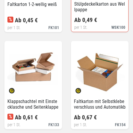
Stülpdeckelkarton aus Wel
Faltkarton 1-2-wellig weiß
lpappe
Ab 0,49 €
%
Ab 0,45 €
per 1 St.
WSK100
per 1 St.
FK101
Klappschachtel mit Einste
Faltkarton mit Selbstklebe
cklasche und Seitenklappe
verschluss und Automatikb
n
oden
%
Ab 0,61 €
Ab 0,67 €
per 1 St.
FK133
per 1 St.
FK154