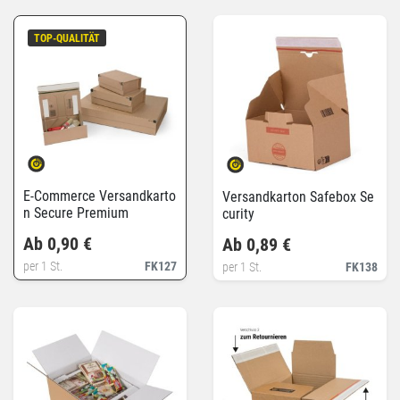
TOP-QUALITÄT
E-Commerce Versandkarto
Versandkarton Safebox Se
n Secure Premium
curity
Ab 0,90 €
Ab 0,89 €
per 1 St.
FK127
per 1 St.
FK138