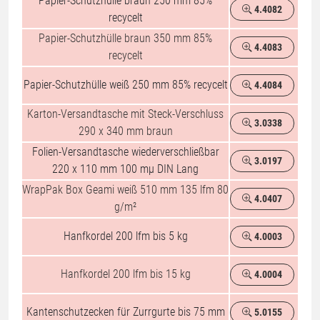
Papier-Schutzhülle braun 250 mm 85%
4.4082
%
recycelt
Papier-Schutzhülle braun 350 mm 85%
4.4083
%
recycelt
Papier-Schutzhülle weiß 250 mm 85% recycelt
4.4084
%
Karton-Versandtasche mit Steck-Verschluss
3.0338
%
290 x 340 mm braun
Folien-Versandtasche wiederverschließbar
3.0197
%
220 x 110 mm 100 mµ DIN Lang
WrapPak Box Geami weiß 510 mm 135 lfm 80
4.0407
%
g/m²
Hanfkordel 200 lfm bis 5 kg
4.0003
%
Hanfkordel 200 lfm bis 15 kg
4.0004
%
Kantenschutzecken für Zurrgurte bis 75 mm
5.0155
%