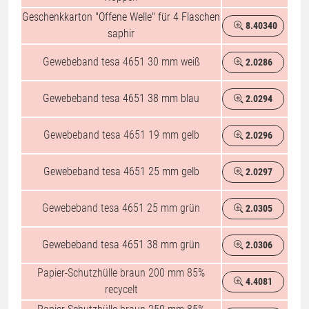
Geschenkkarton "Offene Welle" für 4 Flaschen
8.40340
%
saphir
Gewebeband tesa 4651 30 mm weiß
2.0286
%
Gewebeband tesa 4651 38 mm blau
2.0294
%
Gewebeband tesa 4651 19 mm gelb
2.0296
%
Gewebeband tesa 4651 25 mm gelb
2.0297
%
Gewebeband tesa 4651 25 mm grün
2.0305
%
Gewebeband tesa 4651 38 mm grün
2.0306
%
Papier-Schutzhülle braun 200 mm 85%
4.4081
%
recycelt