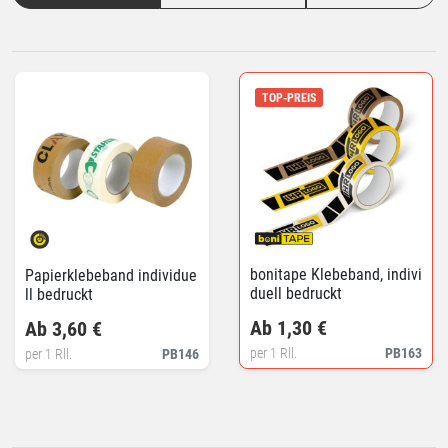
TOP-PREIS
bonitape Klebeband, indivi
Papierklebeband individue
duell bedruckt
ll bedruckt
Ab 1,30 €
Ab 3,60 €
per 1 Rll.
PB163
per 1 Rll.
PB146