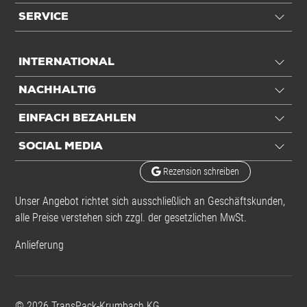
Klebkraft
8,25 N/25mm
SERVICE
Reißdehnung
13 %
Reißkraft
250 N/25mm
INTERNATIONAL
Spezifikationen
NACHHALTIG
EINFACH BEZAHLEN
Temperaturbeständigkeit
max. 130 °C
SOCIAL MEDIA
Einheiten
Rezension schreiben
Einheiten
Rolle: 1 Rolle / 0,43 kg
Unser Angebot richtet sich ausschließlich an Geschäftskunden,
VE: 36 Rolle / 15,41 kg
alle Preise verstehen sich zzgl. der gesetzlichen MwSt.
Palette: 1008 Rolle /
Anlieferung
431,42 kg
Alle Angaben ohne Gewähr, Druckfehler vorbehalten.
©
2026
TransPack-Krumbach KG