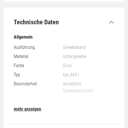
Technische Daten
Allgemein
Ausführung
Gewebeband
Material
Gittergewebe
Farbe
Grün
Typ
typ_4651
Besonderheit
Abriebfest,
Gewebekaschiert
Nachhaltigkeit
mehr anzeigen