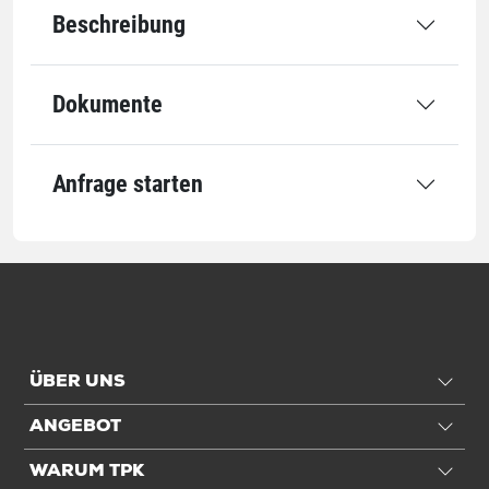
Beschreibung
Nachhaltig
Dokumente
Abmessung
Rollenbreite
25 mm
Anfrage starten
Rollenlänge
50 m
Kerndurchmesser
76 mm
Qualität
Gesamtstärke
310 µm
Kleber
Naturkautschuk
ÜBER UNS
ANGEBOT
Leistung
WARUM TPK