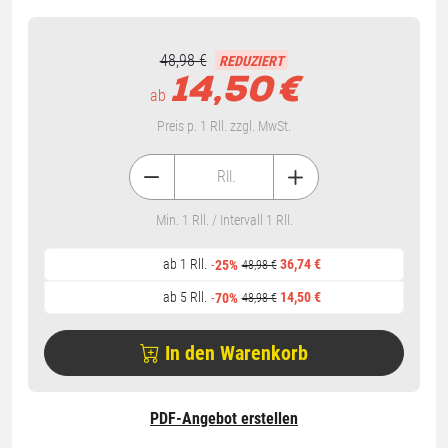
48,98 €
REDUZIERT
14,50
€
ab
Preis p. 1 Rll. zzgl. MwSt.
Rll.
Min. 1 Rll. / Intervall 1 Rll.
ab 1 Rll.
36,74 €
-
25%
48,98 €
ab 5 Rll.
14,50 €
-
70%
48,98 €
In den Warenkorb
PDF-Angebot erstellen